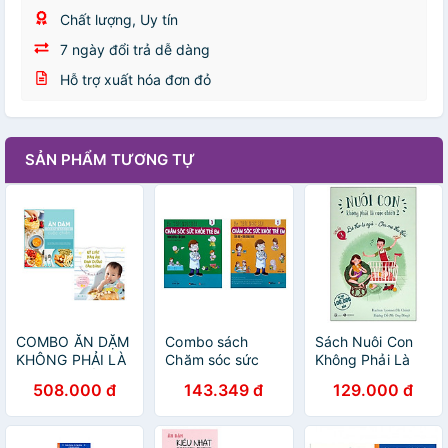
Chất lượng, Uy tín
7 ngày đổi trả dễ dàng
Hỗ trợ xuất hóa đơn đỏ
SẢN PHẨM TƯƠNG TỰ
COMBO ĂN DẶM
Combo sách
Sách Nuôi Con
KHÔNG PHẢI LÀ
Chăm sóc sức
Không Phải Là
CUỘC CHIẾN +
khỏe trẻ em (Sữa
Cuộc Chiến 2 -
508.000 đ
143.349 đ
129.000 đ
KỶ LUẬT BÀN ĂN
mẹ, sữa công
Bé Thơ Tự Ngủ,
DINH DƯỠNG
thức + Dinh
Cha Mẹ Thư Thái
CÂN BẰNG (2
dưỡng, ăn dặm)
- Quyển 3 (Tái