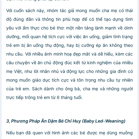
Với cuốn sách này, nhóm tác giả mong muốn cha mẹ có thái
độ đúng đắn và thông tin phù hợp để có thể tạo dựng tình
yêu với ẩm thực cho bé thơ: một nền tảng lành mạnh về dinh
dưỡng, mối quan hệ tích cực với việc ăn uống, giảm tình trạng
trẻ em bị ăn uống thụ động, hay bị cưỡng ép ăn không theo
nhu cầu. Với nhiều ảnh minh hoạ đẹp mắt và dễ hiểu, kèm các
câu chuyện về ăn chủ động đúc kết từ kinh nghiệm của nhiều
mẹ Việt, như lời nhắn nhủ và động lực cho những gia đình có
mong muốn giáo dục tích cực và tôn trọng nhu cầu tự nhiên
của trẻ em. Sách dành cho ông bà, cha mẹ và những người
trực tiếp trông trẻ em từ 6 tháng tuổi.
3, Phương Pháp Ăn Dặm Bé Chỉ Huy (Baby Led-Weaning)
Nếu bạn đã quen với hình ảnh các bé được mẹ dùng muỗng