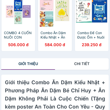
CUỐN)
Tặng sách ngẫu
Bản 2021) TH
nhiên
COMBO 4 CUỐN
Combo Ăn Dặm
Combo Để Con
NUÔI CON
Kiểu Nhật + Ăn
Được Ốm + Nuôi
KHÔNG PHẢI LÀ
Dặm Không Phải
Con Không Phải
506.000 đ
584.000 đ
239.250 đ
CUỘC CHIẾN
Là Cuộc Chiến +
Cuộc Chiến
Ăn Dặm Không
(Tặng Kèm
Nước Mắt (Tặng
Poster Quy Tắc 5
kèm poster An
Ngón Tay An
GIỚI THIỆU
CHI TIẾT
Toàn Cho Con
Toàn Cho Con
Yêu - Quy Tắc 5
Yêu)
Ngón Tay)
Giới thiệu Combo Ăn Dặm Kiểu Nhật +
Phương Pháp Ăn Dặm Bé Chỉ Huy + Ăn
Dặm Không Phải Là Cuộc Chiến (Tặng
kèm poster An Toàn Cho Con Yêu - Quy