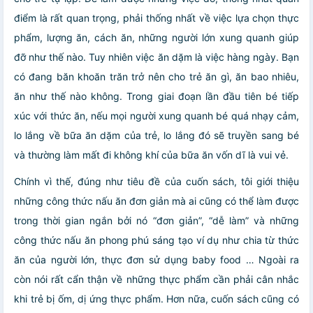
điểm là rất quan trọng, phải thống nhất về việc lựa chọn thực
phẩm, lượng ăn, cách ăn, những người lớn xung quanh giúp
đỡ như thế nào. Tuy nhiên việc ăn dặm là việc hàng ngày. Bạn
có đang băn khoăn trăn trở nên cho trẻ ăn gì, ăn bao nhiêu,
ăn như thế nào không. Trong giai đoạn lần đầu tiên bé tiếp
xúc với thức ăn, nếu mọi người xung quanh bé quá nhạy cảm,
lo lắng về bữa ăn dặm của trẻ, lo lắng đó sẽ truyền sang bé
và thường làm mất đi không khí của bữa ăn vốn dĩ là vui vẻ.
Chính vì thế, đúng như tiêu đề của cuốn sách, tôi giới thiệu
những công thức nấu ăn đơn giản mà ai cũng có thể làm được
trong thời gian ngắn bởi nó “đơn giản”, “dễ làm” và những
công thức nấu ăn phong phú sáng tạo ví dụ như chia từ thức
ăn của người lớn, thực đơn sử dụng baby food … Ngoài ra
còn nói rất cẩn thận về những thực phẩm cần phải cân nhắc
khi trẻ bị ốm, dị ứng thực phẩm. Hơn nữa, cuốn sách cũng có