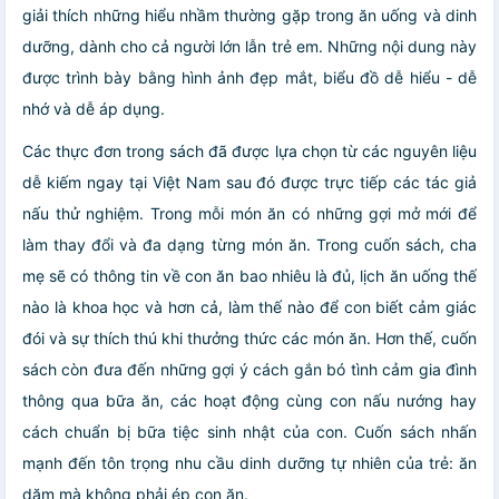
giải thích những hiểu nhầm thường gặp trong ăn uống và dinh
dưỡng, dành cho cả người lớn lẫn trẻ em. Những nội dung này
được trình bày bằng hình ảnh đẹp mắt, biểu đồ dễ hiểu - dễ
nhớ và dễ áp dụng.
Các thực đơn trong sách đã được lựa chọn từ các nguyên liệu
dễ kiếm ngay tại Việt Nam sau đó được trực tiếp các tác giả
nấu thử nghiệm. Trong mỗi món ăn có những gợi mở mới để
làm thay đổi và đa dạng từng món ăn. Trong cuốn sách, cha
mẹ sẽ có thông tin về con ăn bao nhiêu là đủ, lịch ăn uống thế
nào là khoa học và hơn cả, làm thế nào để con biết cảm giác
đói và sự thích thú khi thưởng thức các món ăn. Hơn thế, cuốn
sách còn đưa đến những gợi ý cách gắn bó tình cảm gia đình
thông qua bữa ăn, các hoạt động cùng con nấu nướng hay
cách chuẩn bị bữa tiệc sinh nhật của con. Cuốn sách nhấn
mạnh đến tôn trọng nhu cầu dinh dưỡng tự nhiên của trẻ: ăn
dặm mà không phải ép con ăn.