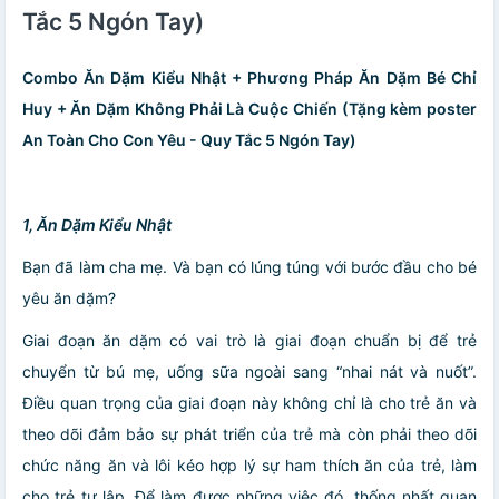
Tắc 5 Ngón Tay)
Combo Ăn Dặm Kiểu Nhật + Phương Pháp Ăn Dặm Bé Chỉ
Huy + Ăn Dặm Không Phải Là Cuộc Chiến (Tặng kèm poster
An Toàn Cho Con Yêu - Quy Tắc 5 Ngón Tay)
1, Ăn Dặm Kiểu Nhật
Bạn đã làm cha mẹ. Và bạn có lúng túng với bước đầu cho bé
yêu ăn dặm?
Giai đoạn ăn dặm có vai trò là giai đoạn chuẩn bị để trẻ
chuyển từ bú mẹ, uống sữa ngoài sang “nhai nát và nuốt”.
Điều quan trọng của giai đoạn này không chỉ là cho trẻ ăn và
theo dõi đảm bảo sự phát triển của trẻ mà còn phải theo dõi
chức năng ăn và lôi kéo hợp lý sự ham thích ăn của trẻ, làm
cho trẻ tự lập. Để làm được những việc đó, thống nhất quan