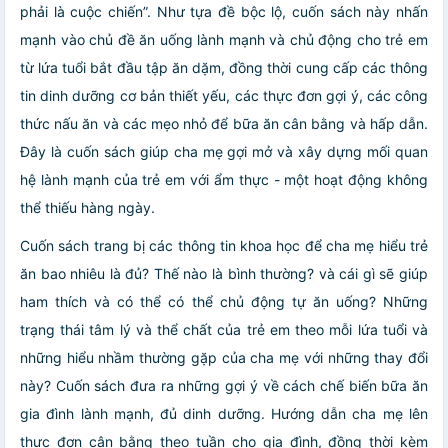
phải là cuộc chiến”. Như tựa đề bộc lộ, cuốn sách này nhấn
mạnh vào chủ đề ăn uống lành mạnh và chủ động cho trẻ em
từ lứa tuổi bắt đầu tập ăn dặm, đồng thời cung cấp các thông
tin dinh dưỡng cơ bản thiết yếu, các thực đơn gợi ý, các công
thức nấu ăn và các mẹo nhỏ để bữa ăn cân bằng và hấp dẫn.
Đây là cuốn sách giúp cha mẹ gợi mở và xây dựng mối quan
hệ lành mạnh của trẻ em với ẩm thực - một hoạt động không
thể thiếu hàng ngày.
Cuốn sách trang bị các thông tin khoa học để cha mẹ hiểu trẻ
ăn bao nhiêu là đủ? Thế nào là bình thường? và cái gì sẽ giúp
ham thích và có thể có thể chủ động tự ăn uống? Những
trạng thái tâm lý và thể chất của trẻ em theo mỗi lứa tuổi và
những hiểu nhầm thường gặp của cha mẹ với những thay đổi
này? Cuốn sách đưa ra những gợi ý về cách chế biến bữa ăn
gia đình lành mạnh, đủ dinh dưỡng. Hướng dẫn cha mẹ lên
thực đơn cân bằng theo tuần cho gia đình, đồng thời kèm