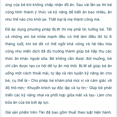
ứng của bé khi không chấp nhận đồ ăn. Sau vài lần ọe thì bé
cũng hình thành ý thức và kỹ năng để biết ăn bao nhiêu, ăn
như thế nào cho khỏi ọe. Thất bại là mẹ thành công mà.
Đã áp dụng phương pháp BLW thì mẹ phải tin tưởng bé. Tất
cả những em bé khỏe mạnh đều có thể làm điều đó từ 6
tháng tuổi, khi bé đã có thể ngồi khá vững và hệ tiêu hóa
cũng như miễn dịch đã đủ trưởng thành giúp bé hấp thụ các
thức ăn khác ngoài sữa. Bé không cần được đút muỗng, bé
chỉ cần được tạo cơ hội để tự ăn mà thôi. BLW sẽ giúp bé ăn
uống một cách thoải mái, tự lập và rèn luyện kỹ năng ăn cho
bé, cụ thể là:- Cho phép bé khám phá mùi vị và cảm giác về
độ thô mịn;- Khuyến khích sự độc lập và tự tin;- Giúp bé phát
triển các kỹ năng nhai và phối hợp giữa mắt và tay- Làm cho
bữa ăn của bé bớt áp lực.
Giá sản phẩm trên Tiki đã bao gồm thuế theo luật hiện hành.