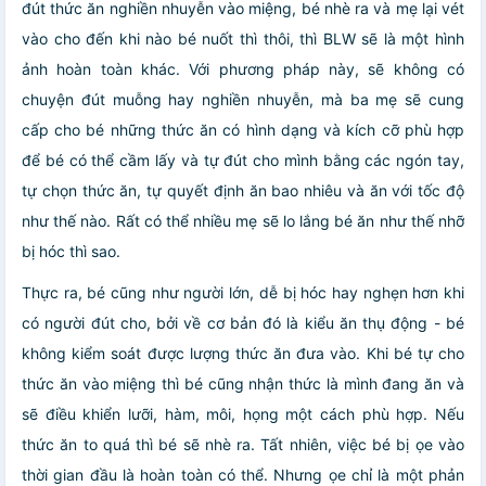
đút thức ăn nghiền nhuyễn vào miệng, bé nhè ra và mẹ lại vét
vào cho đến khi nào bé nuốt thì thôi, thì BLW sẽ là một hình
ảnh hoàn toàn khác. Với phương pháp này, sẽ không có
chuyện đút muỗng hay nghiền nhuyễn, mà ba mẹ sẽ cung
cấp cho bé những thức ăn có hình dạng và kích cỡ phù hợp
để bé có thể cầm lấy và tự đút cho mình bằng các ngón tay,
tự chọn thức ăn, tự quyết định ăn bao nhiêu và ăn với tốc độ
như thế nào. Rất có thể nhiều mẹ sẽ lo lắng bé ăn như thế nhỡ
bị hóc thì sao.
Thực ra, bé cũng như người lớn, dễ bị hóc hay nghẹn hơn khi
có người đút cho, bởi về cơ bản đó là kiểu ăn thụ động - bé
không kiểm soát được lượng thức ăn đưa vào. Khi bé tự cho
thức ăn vào miệng thì bé cũng nhận thức là mình đang ăn và
sẽ điều khiển lưỡi, hàm, môi, họng một cách phù hợp. Nếu
thức ăn to quá thì bé sẽ nhè ra. Tất nhiên, việc bé bị ọe vào
thời gian đầu là hoàn toàn có thể. Nhưng ọe chỉ là một phản