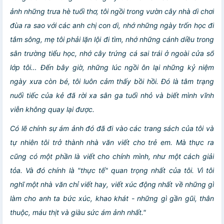
ảnh những trưa hè tuổi thơ, tôi ngồi trong vườn cây nhà dì chơi
đùa ra sao với các anh chị con dì, nhớ những ngày trốn học đi
tắm sông, mẹ tôi phải lặn lội đi tìm, nhớ những cánh diều trong
sân trường tiểu học, nhớ cây trứng cá sai trái ở ngoài cửa sổ
lớp tôi… Đến bây giờ, những lúc ngồi ôn lại những kỷ niệm
ngày xưa còn bé, tôi luôn cảm thấy bồi hồi. Đó là tâm trạng
nuối tiếc của kẻ đã rời xa sân ga tuổi nhỏ và biết mình vĩnh
viễn không quay lại được.
Có lẽ chính sự ám ảnh đó đã đi vào các trang sách của tôi và
tự nhiên tôi trở thành nhà văn viết cho trẻ em. Mà thực ra
cũng có một phần là viết cho chính mình, như một cách giải
tỏa. Và đó chính là "thực tế" quan trọng nhất của tôi. Vì tôi
nghĩ một nhà văn chỉ viết hay, viết xúc động nhất về những gì
làm cho anh ta bức xúc, khao khát - những gì gần gũi, thân
thuộc, máu thịt và giàu sức ám ảnh nhất."