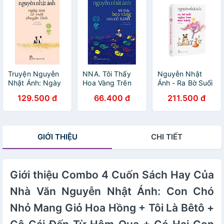
Thơ (Trọn bộ 3
cuốn sách của
Nguyễn Nhật
Ánh/ Tặng kèm
Bookmark Happy
Life)
Truyện Nguyễn
NNA. Tôi Thấy
Nguyễn Nhật
Nhật Ánh: Ngày
Hoa Vàng Trên
Ánh - Ra Bờ Suối
Xưa Có Một
Cỏ Xanh (khổ
Ngắm Hoa Kèn
129.500 đ
66.400 đ
211.500 đ
Chuyện Tình
nhỏ) - 80.000
Hồng - Bìa Cứng
(Tặng Kèm
Bookmark Happy
Life)
GIỚI THIỆU
CHI TIẾT
Giới thiệu Combo 4 Cuốn Sách Hay Của
Nhà Văn Nguyễn Nhật Ánh: Con Chó
Nhỏ Mang Giỏ Hoa Hồng + Tôi Là Bêtô +