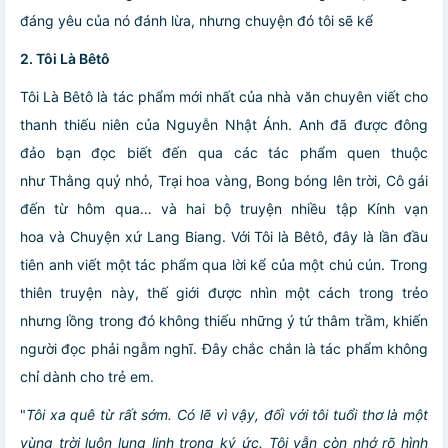
đáng yêu của nó đánh lừa, nhưng chuyện đó tôi sẽ kể
2. Tôi Là Bêtô
Tôi Là Bêtô là tác phẩm mới nhất của nhà văn chuyên viết cho
thanh thiếu niên của Nguyễn Nhật Ánh. Anh đã được đông
đảo bạn đọc biết đến qua các tác phẩm quen thuộc
như Thằng quỷ nhỏ, Trại hoa vàng, Bong bóng lên trời, Cô gái
đến từ hôm qua… và hai bộ truyện nhiều tập Kính vạn
hoa và Chuyện xứ Lang Biang. Với Tôi là Bêtô, đây là lần đầu
tiên anh viết một tác phẩm qua lời kể của một chú cún. Trong
thiên truyện này, thế giới được nhìn một cách trong trẻo
nhưng lồng trong đó không thiếu những ý tứ thâm trầm, khiến
người đọc phải ngẫm nghĩ. Đây chắc chắn là tác phẩm không
chỉ dành cho trẻ em.
"
Tôi xa quê từ rất sớm. Có lẽ vì vậy, đối với tôi tuổi thơ là một
vùng trời luôn lung linh trong ký ức. Tôi vẫn còn nhớ rõ hình