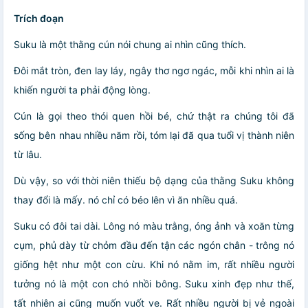
Trích đoạn
Suku là một thằng cún nói chung ai nhìn cũng thích.
Đôi mắt tròn, đen lay láy, ngây thơ ngơ ngác, mỗi khi nhìn ai là
khiến người ta phải động lòng.
Cún là gọi theo thói quen hồi bé, chứ thật ra chúng tôi đã
sống bên nhau nhiều năm rồi, tóm lại đã qua tuổi vị thành niên
từ lâu.
Dù vậy, so với thời niên thiếu bộ dạng của thằng Suku không
thay đổi là mấy. nó chỉ có béo lên vì ăn nhiều quá.
Suku có đôi tai dài. Lông nó màu trằng, óng ảnh và xoăn từng
cụm, phủ dày từ chỏm đầu đến tận các ngón chân - trông nó
giống hệt như một con cừu. Khi nó nằm im, rất nhiều người
tưởng nó là một con chó nhồi bông. Suku xinh đẹp như thế,
tất nhiên ai cũng muốn vuốt ve. Rất nhiều người bị vẻ ngoài