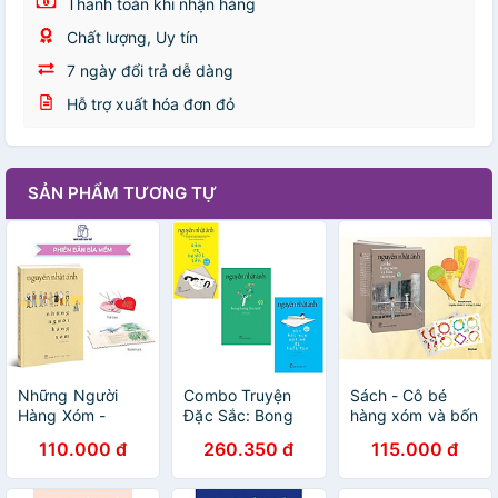
Thanh toán khi nhận hàng
Chất lượng, Uy tín
7 ngày đổi trả dễ dàng
Hỗ trợ xuất hóa đơn đỏ
SẢN PHẨM TƯƠNG TỰ
Những Người
Combo Truyện
Sách - Cô bé
Hàng Xóm -
Đặc Sắc: Bong
hàng xóm và bốn
Nguyễn Nhật
Bóng Lên Trời +
viên kẹo -
110.000 đ
260.350 đ
115.000 đ
Ánh
Cảm Ơn Người
Nguyễn Nhật
Lớn + Cho Tôi Xin
Ánh
Một Vé Đi Tuổi