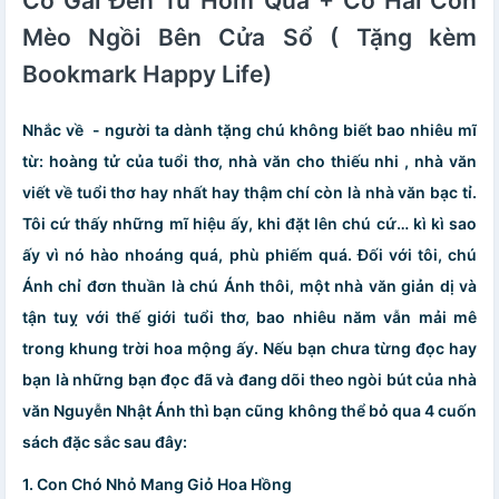
Cô Gái Đến Từ Hôm Qua + Có Hai Con
Mèo Ngồi Bên Cửa Sổ ( Tặng kèm
Bookmark Happy Life)
Nhắc về - người ta dành tặng chú không biết bao nhiêu mĩ
từ: hoàng tử của tuổi thơ, nhà văn cho thiếu nhi , nhà văn
viết về tuổi thơ hay nhất hay thậm chí còn là nhà văn bạc tỉ.
Tôi cứ thấy những mĩ hiệu ấy, khi đặt lên chú cứ… kì kì sao
ấy vì nó hào nhoáng quá, phù phiếm quá. Đối với tôi, chú
Ánh chỉ đơn thuần là chú Ánh thôi, một nhà văn giản dị và
tận tuỵ với thế giới tuổi thơ, bao nhiêu năm vẫn mải mê
trong khung trời hoa mộng ấy. Nếu bạn chưa từng đọc hay
bạn là những bạn đọc đã và đang dõi theo ngòi bút của nhà
văn Nguyễn Nhật Ánh thì bạn cũng không thể bỏ qua 4 cuốn
sách đặc sắc sau đây:
1.
Con Chó Nhỏ Mang Giỏ Hoa Hồng