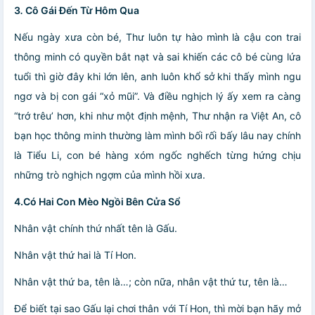
3
.
Cô Gái Đến Từ Hôm Qua
Nếu ngày xưa còn bé, Thư luôn tự hào mình là cậu con trai
thông minh có quyền bắt nạt và sai khiến các cô bé cùng lứa
tuổi thì giờ đây khi lớn lên, anh luôn khổ sở khi thấy mình ngu
ngơ và bị con gái “xỏ mũi”. Và điều nghịch lý ấy xem ra càng
“trớ trêu’ hơn, khi như một định mệnh, Thư nhận ra Việt An, cô
bạn học thông minh thường làm mình bối rối bấy lâu nay chính
là Tiểu Li, con bé hàng xóm ngốc nghếch từng hứng chịu
những trò nghịch ngợm của mình hồi xưa.
4.
Có Hai Con Mèo Ngồi Bên Cửa Sổ
Nhân vật chính thứ nhất tên là Gấu.
Nhân vật thứ hai là Tí Hon.
Nhân vật thứ ba, tên là…; còn nữa, nhân vật thứ tư, tên là…
Để biết tại sao Gấu lại chơi thân với Tí Hon, thì mời bạn hãy mở