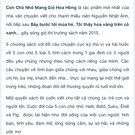
Con Chó Nhỏ Mang Giỏ Hoa Hồng
là tác phẩm mới nhất của
nhà văn chuyên viết cho thanh thiếu niên Nguyễn Nhật Ánh,
nối tiếp sau
Bảy bước tới mùa hè
,
Tôi thấy hoa vàng trên cỏ
xanh
… gây sóng gió thị trường sách năm 2015.
5 chương sách với 86 câu chuyện cực kỳ thú vị và hài hước
về 5 con chó 5 loài 5 tính cách trong 1 gia đình có 3 người
đều yêu chúng nhưng theo từng cách riêng của mình. Các
câu chuyện về tình bạn giữa chúng với nhau, giữa chúng với
chị Ni, ba mẹ, khách đến nhà… thực sự mang lại một thế giới
trong trẻo, những đoạn đời dễ thương quyến rũ tuổi mới lớn.
Một quyển sách lôi cuốn viết cho tất cả chúng ta: trẻ con và
người lớn. Cuộc đời của 5 con chó nhỏ: Haili, Batô, Suku, Êmê
và Pig được tái hiện như đời sống của mỗi con người: tình
bạn, tình yêu, đam mê, lòng dũng cảm, sự sợ hãi, và những
ước mơ