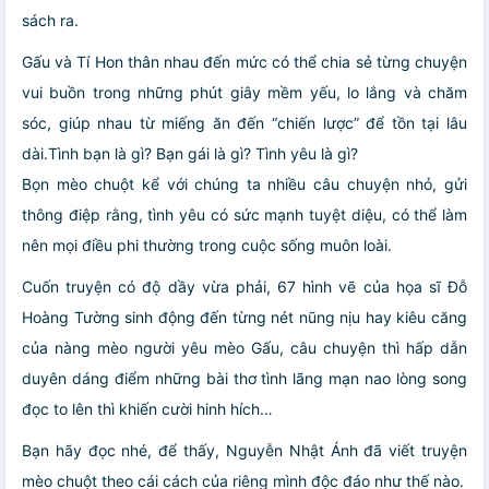
sách ra.
Gấu và Tí Hon thân nhau đến mức có thể chia sẻ từng chuyện
vui buồn trong những phút giây mềm yếu, lo lắng và chăm
sóc, giúp nhau từ miếng ăn đến “chiến lược” để tồn tại lâu
dài.Tình bạn là gì? Bạn gái là gì? Tình yêu là gì?
Bọn mèo chuột kể với chúng ta nhiều câu chuyện nhỏ, gửi
thông điệp rằng, tình yêu có sức mạnh tuyệt diệu, có thể làm
nên mọi điều phi thường trong cuộc sống muôn loài.
Cuốn truyện có độ dầy vừa phải, 67 hình vẽ của họa sĩ Đỗ
Hoàng Tường sinh động đến từng nét nũng nịu hay kiêu căng
của nàng mèo người yêu mèo Gấu, câu chuyện thì hấp dẫn
duyên dáng điểm những bài thơ tình lãng mạn nao lòng song
đọc to lên thì khiến cười hinh hích…
Bạn hãy đọc nhé, để thấy, Nguyễn Nhật Ánh đã viết truyện
mèo chuột theo cái cách của riêng mình độc đáo như thế nào.