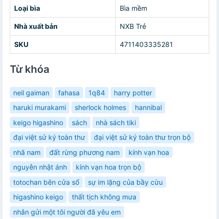
Loại bìa
Bìa mềm
Nhà xuất bản
NXB Trẻ
SKU
4711403335281
Từ khóa
neil gaiman
fahasa
1q84
harry potter
haruki murakami
sherlock holmes
hannibal
keigo higashino
sách
nhà sách tiki
đại việt sử ký toàn thư
đại việt sử ký toàn thư trọn bộ
nhã nam
đất rừng phương nam
kính vạn hoa
nguyễn nhật ánh
kính vạn hoa trọn bộ
totochan bên cửa sổ
sự im lặng của bầy cừu
higashino keigo
thất tịch không mưa
nhắn gửi một tôi người đã yêu em