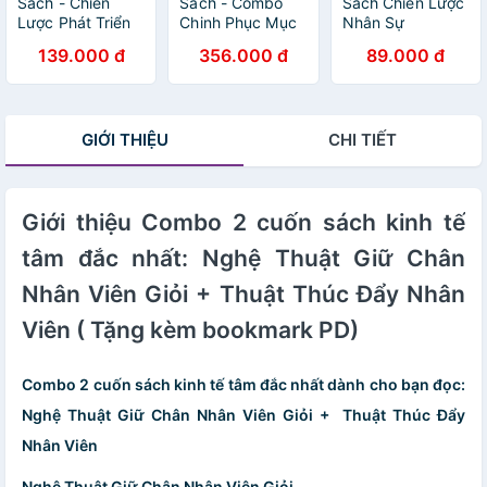
Sách - Chiến
Sách - Combo
Sách Chiến Lược
Lược Phát Triển
Chinh Phục Mục
Nhân Sự
Nhân Viên
Tiêu + Quyền
139.000 đ
356.000 đ
89.000 đ
Lực Biểu Tượng
+ Tư Duy Làm
Giàu - First News
GIỚI THIỆU
CHI TIẾT
Giới thiệu Combo 2 cuốn sách kinh tế
tâm đắc nhất: Nghệ Thuật Giữ Chân
Nhân Viên Giỏi + Thuật Thúc Đẩy Nhân
Viên ( Tặng kèm bookmark PD)
Combo 2 cuốn sách kinh tế tâm đắc nhất dành cho bạn đọc:
Nghệ Thuật Giữ Chân Nhân Viên Giỏi + Thuật Thúc Đẩy
Nhân Viên
Nghệ Thuật Giữ Chân Nhân Viên Giỏi