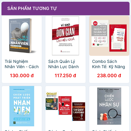
SẢN PHẨM TƯƠNG TỰ
Trải Nghiệm
Sách Quản Lý
Combo Sách
Nhân Viên - Cách
Nhân Lực Dành
Kinh Tế: Kỹ Năng
Thức Thu Hút
Cho Doanh
Quản Lý Nhân Sự
130.000 đ
117.250 đ
238.000 đ
Nhân Tài
Nghiệp- Vì Sao
Chuyên Nghiệp +
Đơn Giản Lại Hiệu
Kỹ Năng Quản Lý
Quả
Hiệu Suất Công
Việc Của Người
Nhật (Tuyệt
chiêu làm việc
hiệu quả như
người Nhật)