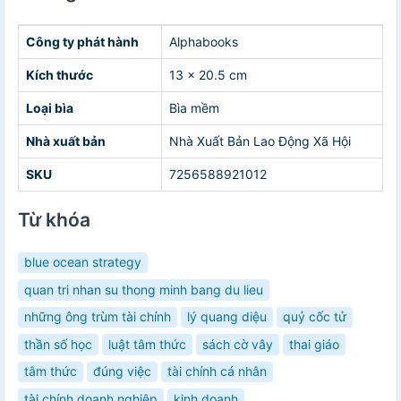
Công ty phát hành
Alphabooks
Kích thước
13 x 20.5 cm
Loại bìa
Bìa mềm
Nhà xuất bản
Nhà Xuất Bản Lao Động Xã Hội
SKU
7256588921012
Từ khóa
blue ocean strategy
quan tri nhan su thong minh bang du lieu
những ông trùm tài chính
lý quang diệu
quỷ cốc tử
thần số học
luật tâm thức
sách cờ vây
thai giáo
tâm thức
đúng việc
tài chính cá nhân
tài chính doanh nghiệp
kinh doanh