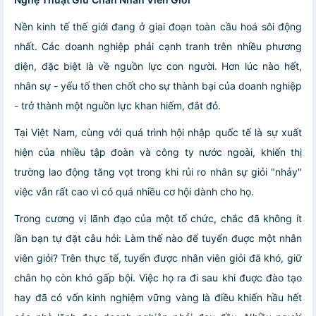
Nền kinh tế thế giới đang ở giai đoạn toàn cầu hoá sôi động
nhất. Các doanh nghiệp phải cạnh tranh trên nhiều phương
diện, đặc biệt là về nguồn lực con người. Hơn lúc nào hết,
nhân sự - yếu tố then chốt cho sự thành bại của doanh nghiệp
- trở thành một nguồn lực khan hiếm, đắt đỏ.
Tại Việt Nam, cùng với quá trình hội nhập quốc tế là sự xuất
hiện của nhiều tập đoàn và công ty nước ngoài, khiến thị
trường lao động tăng vọt trong khi rủi ro nhân sự giỏi "nhảy"
việc vẫn rất cao vì có quá nhiều cơ hội dành cho họ.
Trong cương vị lãnh đạo của một tổ chức, chắc đã không ít
lần bạn tự đặt câu hỏi: Làm thế nào để tuyển đuợc một nhân
viên giỏi? Trên thực tế, tuyển được nhân viên giỏi đã khó, giữ
chân họ còn khó gấp bội. Việc họ ra đi sau khi đuợc đào tạo
hay đã có vốn kinh nghiệm vững vàng là điều khiến hầu hết