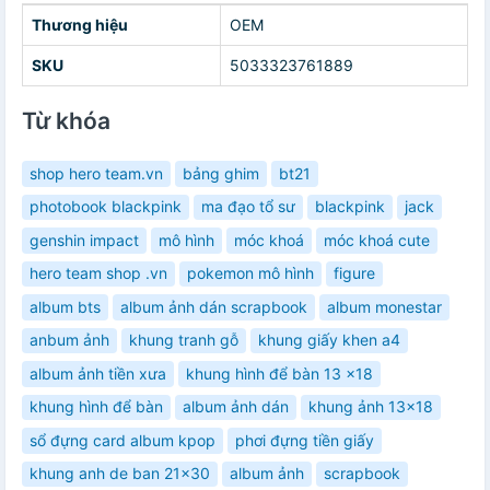
Thương hiệu
OEM
SKU
5033323761889
Từ khóa
shop hero team.vn
bảng ghim
bt21
photobook blackpink
ma đạo tổ sư
blackpink
jack
genshin impact
mô hình
móc khoá
móc khoá cute
hero team shop .vn
pokemon mô hình
figure
album bts
album ảnh dán scrapbook
album monestar
anbum ảnh
khung tranh gỗ
khung giấy khen a4
album ảnh tiền xưa
khung hình để bàn 13 x18
khung hình để bàn
album ảnh dán
khung ảnh 13x18
sổ đựng card album kpop
phơi đựng tiền giấy
khung anh de ban 21x30
album ảnh
scrapbook