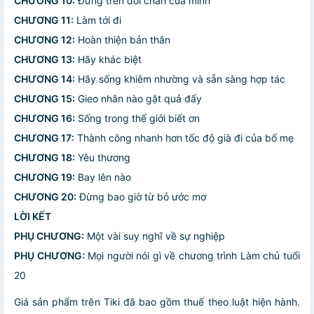
CHƯƠNG 10:
Đứng trên đôi chân của mình
CHƯƠNG 11:
Làm tới đi
CHƯƠNG 12:
Hoàn thiện bản thân
CHƯƠNG 13:
Hãy khác biệt
CHƯƠNG 14:
Hãy sống khiêm nhường và sẵn sàng hợp tác
CHƯƠNG 15:
Gieo nhân nào gặt quả đấy
CHƯƠNG 16:
Sống trong thế giới biết ơn
CHƯƠNG 17:
Thành công nhanh hơn tốc độ già đi của bố mẹ
CHƯƠNG 18:
Yêu thương
CHƯƠNG 19:
Bay lên nào
CHƯƠNG 20:
Đừng bao giờ từ bỏ ước mơ
LỜI KẾT
PHỤ CHƯƠNG:
Một vài suy nghĩ về sự nghiệp
PHỤ CHƯƠNG:
Mọi người nói gì về chương trình Làm chủ tuổi
20
Giá sản phẩm trên Tiki đã bao gồm thuế theo luật hiện hành.