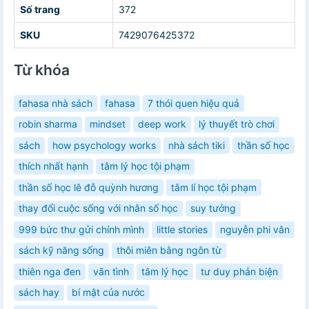
Số trang
372
SKU
7429076425372
Từ khóa
fahasa nhà sách
fahasa
7 thói quen hiệu quả
robin sharma
mindset
deep work
lý thuyết trò chơi
sách
how psychology works
nhà sách tiki
thần số học
thích nhất hạnh
tâm lý học tội phạm
thần số học lê đỗ quỳnh hương
tâm lí học tội phạm
thay đổi cuộc sống với nhân số học
suy tưởng
999 bức thư gửi chính mình
little stories
nguyễn phi vân
sách kỹ năng sống
thôi miên bằng ngôn từ
thiên nga đen
vãn tình
tâm lý học
tư duy phản biện
sách hay
bí mật của nước