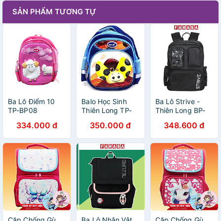
SẢN PHẨM TƯƠNG TỰ
Ba Lô Điểm 10
Balo Học Sinh
Ba Lô Strive -
TP-BP08
Thiên Long TP-
Thiên Long BP-
BP014 - Cánh
029/T24 - Màu
334.000 đ
350.000 đ
348.600 đ
Cam
Đen
Cặp Chống Gù
Ba Lô Nhân Vật
Cặp Chống Gù