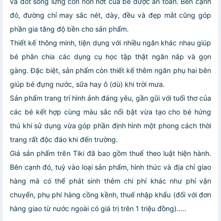
và đốt sống lưng còn non nớt của bé được an toàn. Bên cạnh
đó, đường chỉ may sắc nét, dày, đều và đẹp mắt cũng góp
phần gia tăng độ bền cho sản phẩm.
Thiết kế thông minh, tiện dụng với nhiều ngăn khác nhau giúp
bé phân chia các dụng cụ học tập thật ngăn nắp và gọn
gàng. Đặc biệt, sản phẩm còn thiết kế thêm ngăn phụ hai bên
giúp bé đựng nước, sữa hay ô (dù) khi trời mưa.
Sản phẩm trang trí hình ảnh đáng yêu, gần gũi với tuổi thơ của
các bé kết hợp cùng màu sắc nổi bật vừa tạo cho bé hứng
thú khi sử dụng vừa góp phần định hình một phong cách thời
trang rất độc đáo khi đến trường.
Giá sản phẩm trên Tiki đã bao gồm thuế theo luật hiện hành.
Bên cạnh đó, tuỳ vào loại sản phẩm, hình thức và địa chỉ giao
hàng mà có thể phát sinh thêm chi phí khác như phí vận
chuyển, phụ phí hàng cồng kềnh, thuế nhập khẩu (đối với đơn
hàng giao từ nước ngoài có giá trị trên 1 triệu đồng).....