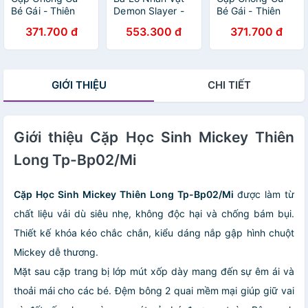
Bé Gái - Thiên
Demon Slayer -
Bé Gái - Thiên
Long BP-017 -
Thiên Long BP-
Long BP-018 -
371.700 đ
553.300 đ
371.700 đ
Hình Bướm Hồng
034/DS -
Unicon 3 - Màu
Nezuko
Hồng
GIỚI THIỆU
CHI TIẾT
Giới thiệu Cặp Học Sinh Mickey Thiên
Long Tp-Bp02/Mi
Cặp Học Sinh Mickey Thiên Long Tp-Bp02/Mi
được làm từ
chất liệu vải dù siêu nhẹ, không độc hại và chống bám bụi.
Thiết kế khóa kéo chắc chắn, kiểu dáng nắp gập hình chuột
Mickey dễ thương.
Mặt sau cặp trang bị lớp mút xốp dày mang đến sự êm ái và
thoải mái cho các bé. Đệm bông 2 quai mềm mại giúp giữ vai