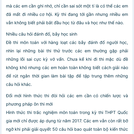
mà các em cần ghi nhớ, chỉ cần sai sót một tí là có thể các em
đã mất đi nhiều cơ hội. Kỳ thi đang tới gần nhưng nhiều em
vẫn không biết phải bắt đầu học từ đâu và học như thế nào.
Nhiều câu hỏi đánh đố, bẫy học sinh
Đề thi môn toán với hàng loạt các bẫy đánh đố người học,
nhìn lại những bài thi thử trước các em thường gặp phải
những lỗi sai cực kỳ vớ vẩn. Chưa kể khi đi thi mặc dù đề
không khó nhưng các em hoàn toàn không biết cách giải nào
để rút ngắn thời gian làm bài tập để tập trung thêm những
câu hỏi khác.
Đổi mới hình thức thi đòi hỏi các em cần có chiến lược và
phương pháp ôn thi mới
Hình thức thi trắc nghiệm môn toán trong kỳ thi THPT Quốc
gia mới chỉ được áp dụng từ năm 2017. Các em vẫn còn rất bỡ
ngỡ khi phải giải quyết 50 câu hỏi bao quát toàn bộ kiến thức