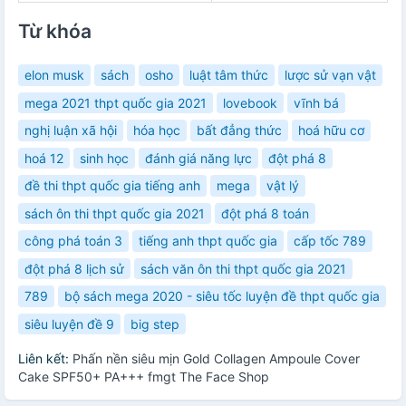
Từ khóa
elon musk
sách
osho
luật tâm thức
lược sử vạn vật
mega 2021 thpt quốc gia 2021
lovebook
vĩnh bá
nghị luận xã hội
hóa học
bất đẳng thức
hoá hữu cơ
hoá 12
sinh học
đánh giá năng lực
đột phá 8
đề thi thpt quốc gia tiếng anh
mega
vật lý
sách ôn thi thpt quốc gia 2021
đột phá 8 toán
công phá toán 3
tiếng anh thpt quốc gia
cấp tốc 789
đột phá 8 lịch sử
sách văn ôn thi thpt quốc gia 2021
789
bộ sách mega 2020 - siêu tốc luyện đề thpt quốc gia
siêu luyện đề 9
big step
Liên kết:
Phấn nền siêu mịn Gold Collagen Ampoule Cover
Cake SPF50+ PA+++ fmgt The Face Shop