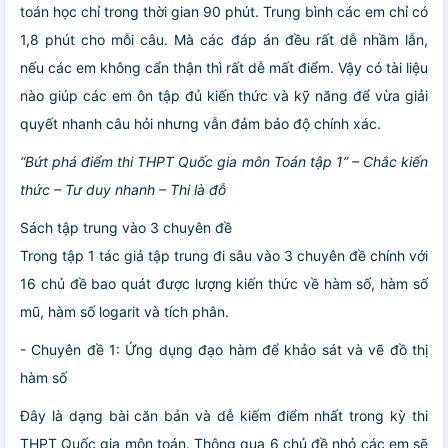
toán học chỉ trong thời gian 90 phút. Trung bình các em chỉ có
1,8 phút cho mỗi câu. Mà các đáp án đều rất dễ nhầm lẫn,
nếu các em không cẩn thận thì rất dễ mất điểm. Vậy có tài liệu
nào giúp các em ôn tập đủ kiến thức và kỹ năng để vừa giải
quyết nhanh câu hỏi nhưng vẫn đảm bảo độ chính xác.
“Bứt phá điểm thi THPT Quốc gia môn Toán tập 1” – Chắc kiến
thức – Tư duy nhanh – Thi là đỗ
Sách tập trung vào 3 chuyên đề
Trong tập 1 tác giả tập trung đi sâu vào 3 chuyên đề chính với
16 chủ đề bao quát được lượng kiến thức về hàm số, hàm số
mũ, hàm số logarit và tích phân.
- Chuyên đề 1: Ứng dụng đạo hàm để khảo sát và vẽ đồ thị
hàm số
Đây là dạng bài căn bản và dễ kiếm điểm nhất trong kỳ thi
THPT Quốc gia môn toán. Thông qua 6 chủ đề nhỏ các em sẽ