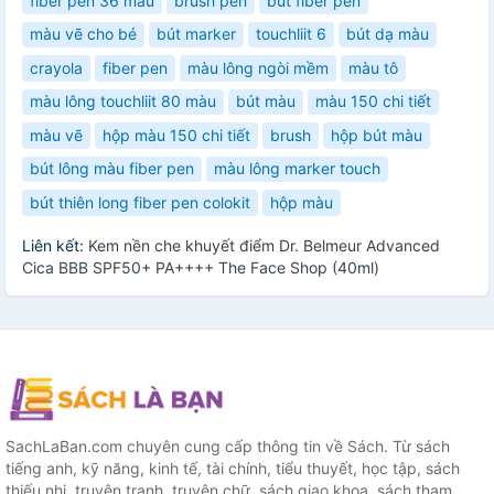
fiber pen 36 màu
brush pen
bút fiber pen
màu vẽ cho bé
bút marker
touchliit 6
bút dạ màu
crayola
fiber pen
màu lông ngòi mềm
màu tô
màu lông touchliit 80 màu
bút màu
màu 150 chi tiết
màu vẽ
hộp màu 150 chi tiết
brush
hộp bút màu
bút lông màu fiber pen
màu lông marker touch
bút thiên long fiber pen colokit
hộp màu
Liên kết:
Kem nền che khuyết điểm Dr. Belmeur Advanced
Cica BBB SPF50+ PA++++ The Face Shop (40ml)
SachLaBan.com chuyên cung cấp thông tin về Sách. Từ sách
tiếng anh, kỹ năng, kinh tế, tài chính, tiểu thuyết, học tập, sách
thiếu nhi, truyện tranh, truyện chữ, sách giao khoa, sách tham