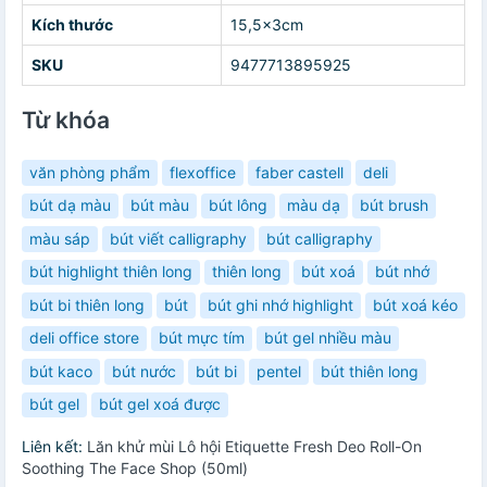
Kích thước
15,5x3cm
SKU
9477713895925
Từ khóa
văn phòng phẩm
flexoffice
faber castell
deli
bút dạ màu
bút màu
bút lông
màu dạ
bút brush
màu sáp
bút viết calligraphy
bút calligraphy
bút highlight thiên long
thiên long
bút xoá
bút nhớ
bút bi thiên long
bút
bút ghi nhớ highlight
bút xoá kéo
deli office store
bút mực tím
bút gel nhiều màu
bút kaco
bút nước
bút bi
pentel
bút thiên long
bút gel
bút gel xoá được
Liên kết:
Lăn khử mùi Lô hội Etiquette Fresh Deo Roll-On
Soothing The Face Shop (50ml)