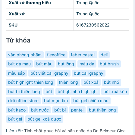
Xuất xứ thương hiệu
Trung Quốc
Xuất xứ
Trung Quốc
SKU
6167230562022
Từ khóa
văn phòng phẩm
flexoffice
faber castell
deli
bút dạ màu
bút màu
bút lông
màu dạ
bút brush
màu sáp
bút viết calligraphy
bút calligraphy
bút highlight thiên long
thiên long
bút xoá
bút nhớ
bút bi thiên long
bút
bút ghi nhớ highlight
bút xoá kéo
deli office store
bút mực tím
bút gel nhiều màu
bút kaco
bút nước
bút bi
pentel
bút thiên long
bút gel
bút gel xoá được
Liên kết:
Tinh chất phục hồi và săn chắc da Dr. Belmeur Cica