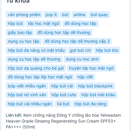
Từ khóa
văn phòng phẩm
pop it
bút
artline
bút quay
hộp bút
lớp học mật ngữ
đồ dùng học tập
giấy bao tập
đồ dùng học tập dễ thương
dụng cụ học tập
đồ dùng học tập dễ thương cấp 2
hộp bút đa năng có mật khẩu
gọt bút chì
hộp bút bts
dụng cụ học tập dễ thương
dung cu hoc sinh
hộp bút dạ quang cho bé gái
truyện lớp học mật ngữ
đồ dùng học tập lớp học mật ngữ
hộp viết
bóp viết nhiều ngăn
hộp bút vải
hộp bút blackpink
hộp bút nữ xinh xắn
hộp bút cute
hôp bút mât khâu
hộp bút vải nhiều ngăn
túi bút
hộp bút đa năng
Liên kết:
Kem chống nắng Đông Y chống lão hóa Yehwadam
Heaven Grade Ginseng Regenerating Sun Cream SPF50+
PA++++ (50ml)