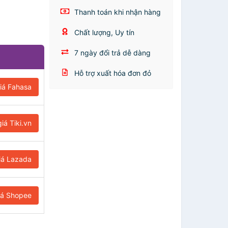
Thanh toán khi nhận hàng
Chất lượng, Uy tín
7 ngày đổi trả dễ dàng
Hỗ trợ xuất hóa đơn đỏ
iá Fahasa
iá Tiki.vn
iá Lazada
iá Shopee