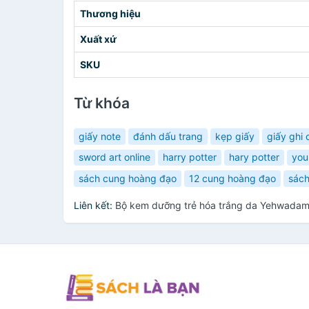
Thương hiệu
Xuất xứ
SKU
Từ khóa
giấy note
đánh dấu trang
kẹp giấy
giấy ghi 
sword art online
harry potter
hary potter
you
sách cung hoàng đạo
12 cung hoàng đạo
sách
Liên kết:
Bộ kem dưỡng trẻ hóa trắng da Yehwadam