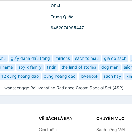
OEM
Trung Quốc
8452074995447
chú
giấy đánh dấu trang
minions
sách tô màu
giá đỡ sách
r name
spy x family
tintin
the land of stories
dog man
sác
 12 cung hoàng đạo
cung hoàng đạo
lovebook
sách hay
kí
 Hwansaenggo Rejuvenating Radiance Cream Special Set (4SP)
VỀ SÁCH LÀ BẠN
CHUYÊN MỤC
Giới thiệu
Sách tiếng Việt