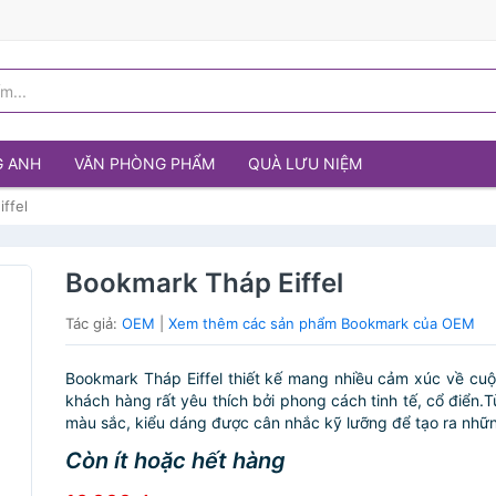
G ANH
VĂN PHÒNG PHẨM
QUÀ LƯU NIỆM
ffel
Bookmark Tháp Eiffel
Tác giả:
OEM
|
Xem thêm các sản phẩm Bookmark của OEM
Bookmark Tháp Eiffel thiết kế mang nhiều cảm xúc về cu
khách hàng rất yêu thích bởi phong cách tinh tế, cổ điển.T
màu sắc, kiểu dáng được cân nhắc kỹ lưỡng để tạo ra nhữn
Còn ít hoặc hết hàng