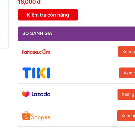
16,000 đ
Kiểm tra còn hàng
SO SÁNH GIÁ
Xem g
Xem g
Xem g
Xem g