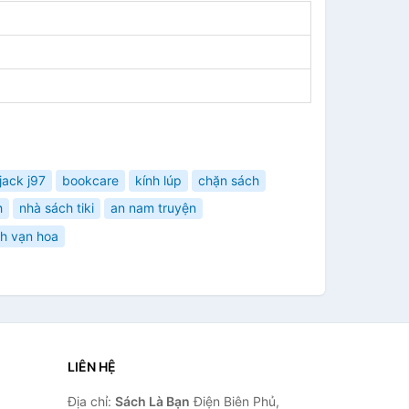
jack j97
bookcare
kính lúp
chặn sách
h
nhà sách tiki
an nam truyện
nh vạn hoa
LIÊN HỆ
Địa chỉ:
Sách Là Bạn
Điện Biên Phủ,