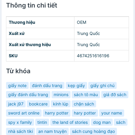
Thông tin chi tiết
Thương hiệu
OEM
Xuất xứ
Trung Quốc
Xuất xứ thương hiệu
Trung Quốc
SKU
4674251616196
Từ khóa
giấy note
đánh dấu trang
kẹp giấy
giấy ghi chú
giấy đánh dấu trang
minions
sách tô màu
giá đỡ sách
jack j97
bookcare
kính lúp
chặn sách
sword art online
harry potter
hary potter
your name
spy x family
tintin
the land of stories
dog man
sách
nhà sách tiki
an nam truyện
sách cung hoàng đạo