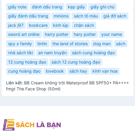
giấy note
đánh dấu trang
kẹp giấy
giấy ghi chú
giấy đánh dấu trang
minions
sách tô màu
giá đỡ sách
jack j97
bookcare
kính lúp
chặn sách
sword art online
harry potter
hary potter
your name
spy x family
tintin
the land of stories
dog man
sách
nhà sách tiki
an nam truyện
sách cung hoàng đạo
12 cung hoàng đạo
sách 12 cung hoàng đạo
cung hoàng đạo
lovebook
sách hay
kính vạn hoa
Liên kết:
BB Cream không trôi Waterproof BB SPF50+ PA++++
fmgt The Face Shop (50ml)