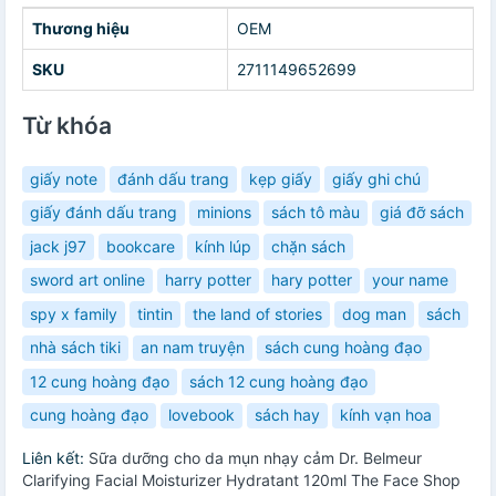
Thương hiệu
OEM
SKU
2711149652699
Từ khóa
giấy note
đánh dấu trang
kẹp giấy
giấy ghi chú
giấy đánh dấu trang
minions
sách tô màu
giá đỡ sách
jack j97
bookcare
kính lúp
chặn sách
sword art online
harry potter
hary potter
your name
spy x family
tintin
the land of stories
dog man
sách
nhà sách tiki
an nam truyện
sách cung hoàng đạo
12 cung hoàng đạo
sách 12 cung hoàng đạo
cung hoàng đạo
lovebook
sách hay
kính vạn hoa
Liên kết:
Sữa dưỡng cho da mụn nhạy cảm Dr. Belmeur
Clarifying Facial Moisturizer Hydratant 120ml The Face Shop