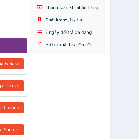
Thanh toán khi nhận hàng
Chất lượng, Uy tín
7 ngày đổi trả dễ dàng
Hỗ trợ xuất hóa đơn đỏ
iá Fahasa
iá Tiki.vn
iá Lazada
iá Shopee