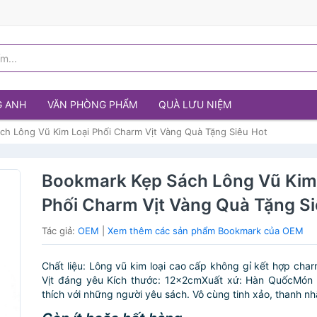
G ANH
VĂN PHÒNG PHẨM
QUÀ LƯU NIỆM
ch Lông Vũ Kim Loại Phối Charm Vịt Vàng Quà Tặng Siêu Hot
Bookmark Kẹp Sách Lông Vũ Kim
Phối Charm Vịt Vàng Quà Tặng Si
Tác giả:
OEM
|
Xem thêm các sản phẩm Bookmark của OEM
Chất liệu: Lông vũ kim loại cao cấp không gỉ kết hợp cha
Vịt đáng yêu Kích thước: 12x2cmXuất xứ: Hàn QuốcMón 
thích với những người yêu sách. Vô cùng tinh xảo, thanh nhã