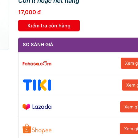
Còn ít hoặc hết hàng
17,000 đ
Kiểm tra còn hàng
SO SÁNH GIÁ
Xem g
Xem g
Xem g
Xem g