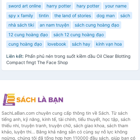
sword art online
harry potter
hary potter
your name
spy x family
tintin
the land of stories
dog man
sách
nhà sách tiki
an nam truyện
sách cung hoàng đạo
12 cung hoàng đạo
sách 12 cung hoàng đạo
cung hoàng đạo
lovebook
sách hay
kính vạn hoa
Liên kết:
Phấn phủ nén trong suốt kiềm dầu Oil Clear Blotting
Compact fmgt The Face Shop
SachLaBan.com chuyên cung cấp thông tin về Sách. Từ sách
tiếng anh, kỹ năng, kinh tế, tài chính, tiểu thuyết, học tập, sách
thiếu nhi, truyện tranh, truyện chữ, sách giao khoa, sách tham
khảo, luyện thi... Bằng khả năng sẵn có cùng sự nỗ lực không
ngừng, chúng tôi đã tổng hợp hơn 110000 đầu sách, giúp bạn có