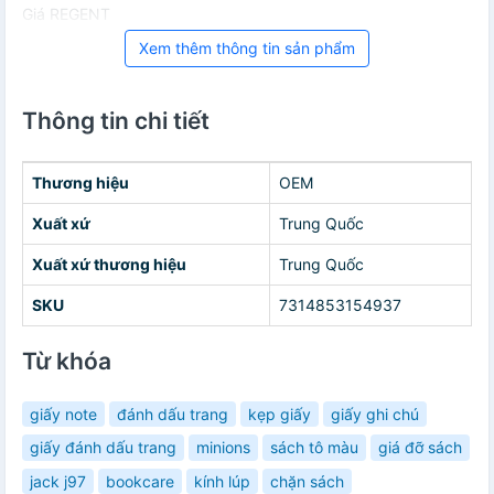
Giá REGENT
Xem thêm thông tin sản phẩm
Thông tin chi tiết
Thương hiệu
OEM
Xuất xứ
Trung Quốc
Xuất xứ thương hiệu
Trung Quốc
SKU
7314853154937
Từ khóa
giấy note
đánh dấu trang
kẹp giấy
giấy ghi chú
giấy đánh dấu trang
minions
sách tô màu
giá đỡ sách
jack j97
bookcare
kính lúp
chặn sách