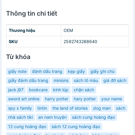
Thông tin chi tiết
Thương hiệu
OEM
SKU
2592743288640
Từ khóa
giấy note
đánh dấu trang
kẹp giấy
giấy ghi chú
giấy đánh dấu trang
minions
sách tô màu
giá đỡ sách
jack j97
bookcare
kính lúp
chặn sách
sword art online
harry potter
hary potter
your name
spy x family
tintin
the land of stories
dog man
sách
nhà sách tiki
an nam truyện
sách cung hoàng đạo
12 cung hoàng đạo
sách 12 cung hoàng đạo