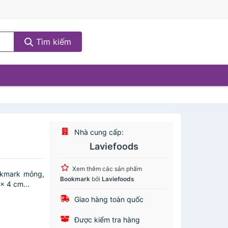
Tìm kiếm
Nhà cung cấp:
Laviefoods
Xem thêm các sản phẩm
okmark mỏng,
Bookmark
bởi
Laviefoods
× 4 cm...
Giao hàng toàn quốc
Được kiểm tra hàng