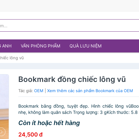
G ANH
VĂN PHÒNG PHẨM
QUÀ LƯU NIỆM
hiếc lông vũ
Bookmark đồng chiếc lông vũ
Tác giả:
OEM
|
Xem thêm các sản phẩm Bookmark của OEM
Bookmark bằng đồng, tuyệt đẹp. Hình chiếc lông vũBo
nhẹ, không làm quăn sách Trọng lượng: 3 gKích thước: 5.8 
Còn ít hoặc hết hàng
24,500 đ