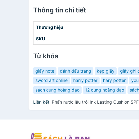
Thông tin chi tiết
Thương hiệu
SKU
Từ khóa
giấy note
đánh dấu trang
kẹp giấy
giấy ghi 
sword art online
harry potter
hary potter
you
sách cung hoàng đạo
12 cung hoàng đạo
sách
Liên kết:
Phấn nước lâu trôi Ink Lasting Cushion S