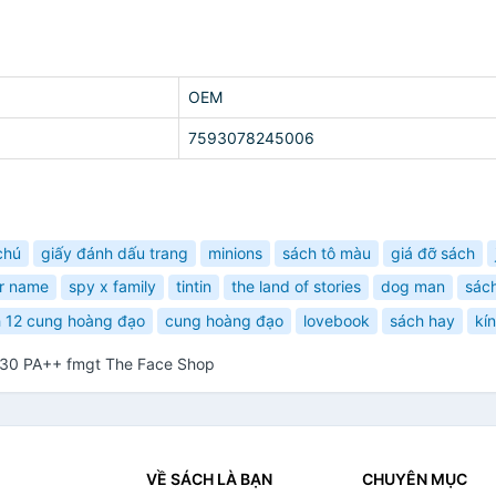
OEM
7593078245006
chú
giấy đánh dấu trang
minions
sách tô màu
giá đỡ sách
r name
spy x family
tintin
the land of stories
dog man
sác
 12 cung hoàng đạo
cung hoàng đạo
lovebook
sách hay
kí
PF30 PA++ fmgt The Face Shop
VỀ SÁCH LÀ BẠN
CHUYÊN MỤC