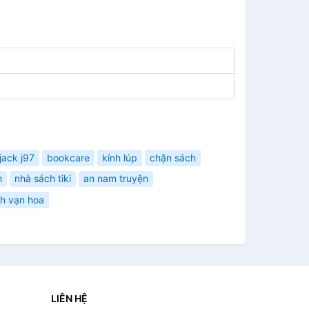
jack j97
bookcare
kính lúp
chặn sách
h
nhà sách tiki
an nam truyện
nh vạn hoa
LIÊN HỆ