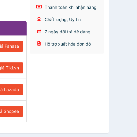
Thanh toán khi nhận hàng
Chất lượng, Uy tín
7 ngày đổi trả dễ dàng
Hỗ trợ xuất hóa đơn đỏ
iá Fahasa
iá Tiki.vn
iá Lazada
iá Shopee