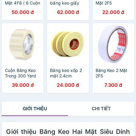
Mặt 4F8 ( 6 Cuộn
băng keo giấy
Mặt 2F5
/ Lốc )
hai mặt
50.000 đ
62.000 đ
22.000 đ
2F4*12yard
Cuộn Băng Keo
Băng keo xốp 2
Băng Keo 2 Mặt
Trong 200 Yard
mặt 2.4cm
2F5
Nặng 300G Tiện
39.000 đ
24.000 đ
7.300 đ
Dụng
GIỚI THIỆU
CHI TIẾT
Giới thiệu Băng Keo Hai Mặt Siêu Dính