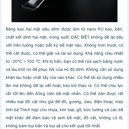
Băng keo hai mặt siêu dính được làm từ nano PU keo, bền,
chất kết dính hai mặt, trong suốt. ĐẶC BIỆT không để lại dấu
vết trên tường hoặc bất kỳ bề mặt nào. Không trơn trượt, có
thể cắt được, có thể giặt và tái sử dụng. Khả năng chịu nhiệt
từ -20°C ~ 100 °C. Khi bị bẩn, bạn có thể rửa sạch bằng nước
và lau khô nó để phục hồi của nó độ dính. Không cần sử dụng
khăn lau hoặc chất tẩy rửa nào khác. Có thể tái sử dụng nhiều
lần mà không để lại vết hoặc keo khi tháo ra. Có thể chịu lực
rất tốt lên đến 45kg trên bề mặt nhẵn. Có thể dán được rất
nhiều loại đồ vật như giá để đồ, gương, dao, điện thoại, máy
tính bả Thích hợp cho nhựa, kim loại, gỗ, bức tường và các bề
mặt khác để đảm bảo vệ sinh bề mặt, đồ vật, không có lỗ,
không bám bụi bẩn và bụi sẽ cho kết quả tốt nhất.