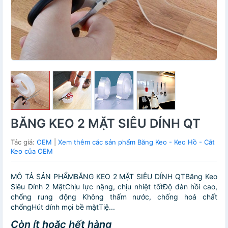
BĂNG KEO 2 MẶT SIÊU DÍNH QT
Tác giả:
OEM
|
Xem thêm các sản phẩm Băng Keo - Keo Hồ - Cắt
Keo của OEM
MÔ TẢ SẢN PHẨMBĂNG KEO 2 MẶT SIÊU DÍNH QTBăng Keo
Siêu Dính 2 MặtChịu lực nặng, chịu nhiệt tốtĐộ đàn hồi cao,
chống rung động Không thấm nước, chống hoá chất
chốngHút dính mọi bề mặtTiệ...
Còn ít hoặc hết hàng