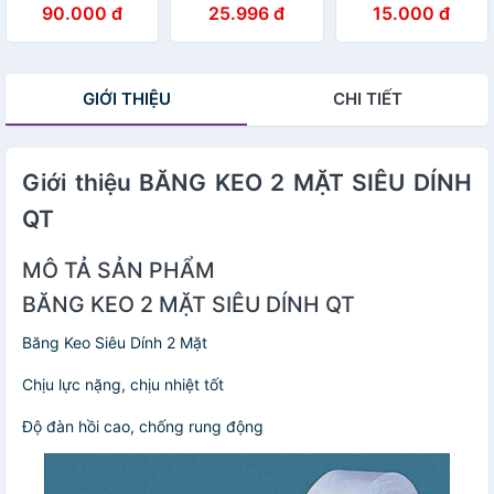
90.000 đ
25.996 đ
15.000 đ
đủ thứ trên mọi
bề mặt
GIỚI THIỆU
CHI TIẾT
Giới thiệu BĂNG KEO 2 MẶT SIÊU DÍNH
QT
MÔ TẢ SẢN PHẨM
BĂNG KEO 2 MẶT SIÊU DÍNH QT
Băng Keo Siêu Dính 2 Mặt
Chịu lực nặng, chịu nhiệt tốt
Độ đàn hồi cao, chống rung động