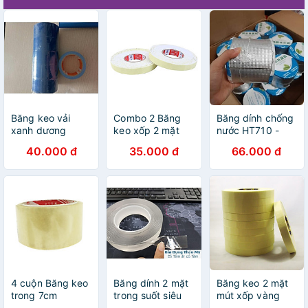
Băng keo vải
Combo 2 Băng
Băng dính chống
xanh dương
keo xốp 2 mặt
nước HT710 -
2.4cm dài 5m
loại 10cm x 5m
40.000 đ
35.000 đ
66.000 đ
4 cuộn Băng keo
Băng dính 2 mặt
Băng keo 2 mặt
trong 7cm
trong suốt siêu
mút xốp vàng
dính silicon Dán
2P4