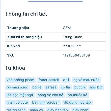
Thông tin chi tiết
Thương hiệu
OEM
Xuất xứ thương hiệu
Trung Quốc
Kích cỡ
22 x 30 cm
SKU
1191656438169
Từ khóa
văn phòng phẩm
faber castell
deli
cọ vẽ màu nước
bộ màu nước
cọ vẽ
sarasa
cọ tỉa
bút chì
hộp bút
lớp học mật ngữ
bảng vẽ cho bé
bộ thước kẻ
nhãn vở cute
bàn tính soroban
đồ dùng học tập
giá đỡ sách
nhãn vở
giấy bao tập
giấy nhãn