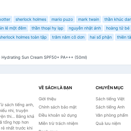
potter
sherlock holmes
mario puzo
mark twain
thần khúc da
ìn lẻ một đêm
thần thoại hy lạp
nguyễn nhật ánh
hoàng tử bé
sherlock holmes toàn tập
trăm năm cô dơn
hai số phận
thiên t
e Hydrating Sun Cream SPF50+ PA+++ (50ml)
VỀ SÁCH LÀ BẠN
CHUYÊN MỤC
Giới thiệu
Sách tiếng Việt
ừ sách tiếng anh,
Chính sách bảo mật
Sách tiếng Anh
hiếu nhi, truyện
Điều khoản sử dụng
Văn phòng phẩm
ện thi... Bằng khả
đã tổng hợp hơn
Miễn trừ trách nhiệm
Quà lưu niệm
rẻ nhất trước khi