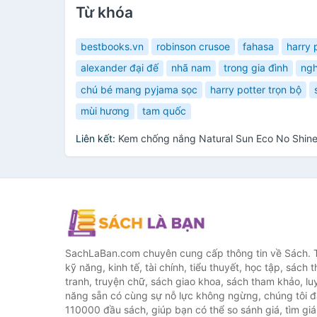
Từ khóa
bestbooks.vn
robinson crusoe
fahasa
harry 
alexander đại đế
nhã nam
trong gia đình
ngh
chú bé mang pyjama sọc
harry potter trọn bộ
mùi hương
tam quốc
Liên kết:
Kem chống nắng Natural Sun Eco No Shin
SachLaBan.com chuyên cung cấp thông tin về Sách. T
kỹ năng, kinh tế, tài chính, tiểu thuyết, học tập, sách t
tranh, truyện chữ, sách giao khoa, sách tham khảo, luy
năng sẵn có cùng sự nỗ lực không ngừng, chúng tôi 
110000 đầu sách, giúp bạn có thể so sánh giá, tìm giá 