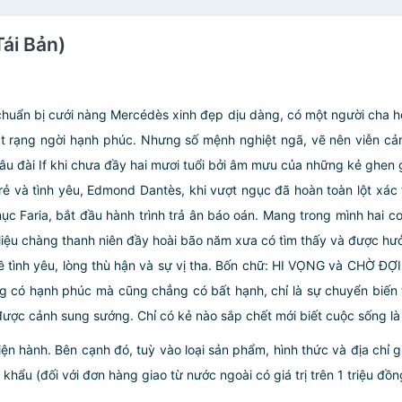
Tái Bản)
 chuẩn bị cưới nàng Mercédès xinh đẹp dịu dàng, có một người cha
t rạng ngời hạnh phúc. Nhưng số mệnh nghiệt ngã, vẽ nên viễn cảnh
u đài If khi chưa đầy hai mươi tuổi bởi âm mưu của những kẻ ghen gh
trẻ và tình yêu, Edmond Dantès, khi vượt ngục đã hoàn toàn lột xá
mục Faria, bắt đầu hành trình trả ân báo oán. Mang trong mình hai
í, liệu chàng thanh niên đầy hoài bão năm xưa có tìm thấy và được h
về tình yêu, lòng thù hận và sự vị tha. Bốn chữ: HI VỌNG và CHỜ ĐỢ
ng có hạnh phúc mà cũng chẳng có bất hạnh, chỉ là sự chuyển biến t
ược cảnh sung sướng. Chỉ có kẻ nào sắp chết mới biết cuộc sống là
iện hành. Bên cạnh đó, tuỳ vào loại sản phẩm, hình thức và địa chỉ 
ẩu (đối với đơn hàng giao từ nước ngoài có giá trị trên 1 triệu đồng)