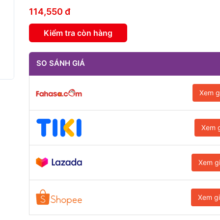
114,550 đ
Kiểm tra còn hàng
SO SÁNH GIÁ
Xem g
Xem g
Xem g
Xem g