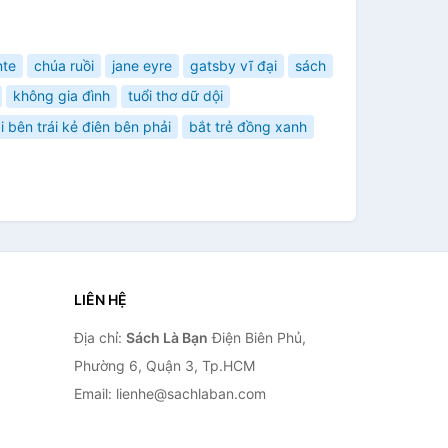
nte
chúa ruồi
jane eyre
gatsby vĩ đại
sách
không gia đình
tuổi thơ dữ dội
ài bên trái kẻ điên bên phải
bắt trẻ đồng xanh
LIÊN HỆ
Địa chỉ:
Sách Là Bạn
Điện Biên Phủ,
Phường 6, Quận 3, Tp.HCM
Email: lienhe@sachlaban.com