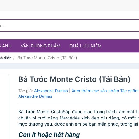
G ANH
VĂN PHÒNG PHẨM
QUÀ LƯU NIỆM
Bá Tước Monte Cristo (Tái Bản)
h điển
Bá Tước Monte Cristo (Tái Bản)
Tác giả:
Alexandre Dumas
|
Xem thêm các sản phẩm Tác phẩm 
Alexandre Dumas
Bá Tước Monte CristoSắp được giao trọng trách làm một t
chuẩn bị cưới nàng Mercédès xinh đẹp dịu dàng, có một 
mực thương yêu, được anh em bè bạn mến phục, tương lai 
Còn ít hoặc hết hàng