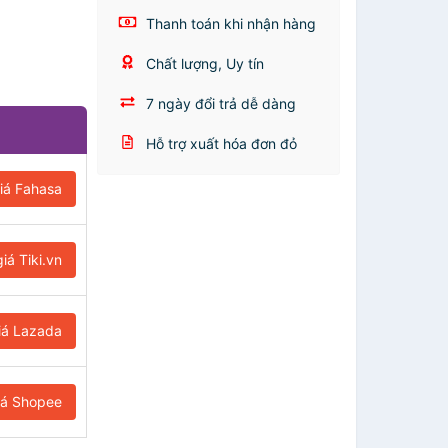
Thanh toán khi nhận hàng
Chất lượng, Uy tín
7 ngày đổi trả dễ dàng
Hỗ trợ xuất hóa đơn đỏ
iá Fahasa
iá Tiki.vn
iá Lazada
iá Shopee