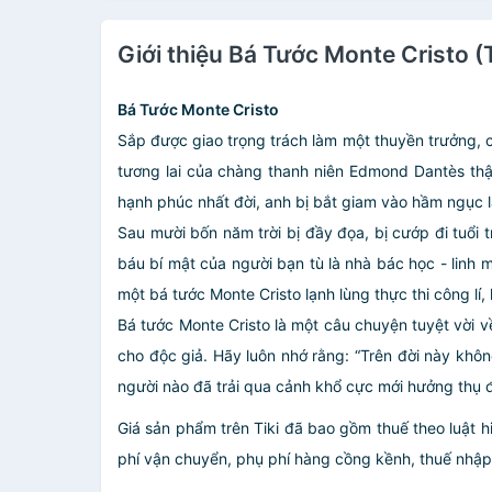
Giới thiệu Bá Tước Monte Cristo (
Bá Tước Monte Cristo
Sắp được giao trọng trách làm một thuyền trưởng,
tương lai của chàng thanh niên Edmond Dantès thậ
hạnh phúc nhất đời, anh bị bắt giam vào hầm ngục lâ
Sau mười bốn năm trời bị đầy đọa, bị cướp đi tuổi 
báu bí mật của người bạn tù là nhà bác học - linh 
một bá tước Monte Cristo lạnh lùng thực thi công l
Bá tước Monte Cristo là một câu chuyện tuyệt vời 
cho độc giả. Hãy luôn nhớ rằng: “Trên đời này khô
người nào đã trải qua cảnh khổ cực mới hưởng thụ đ
Giá sản phẩm trên Tiki đã bao gồm thuế theo luật h
phí vận chuyển, phụ phí hàng cồng kềnh, thuế nhập kh