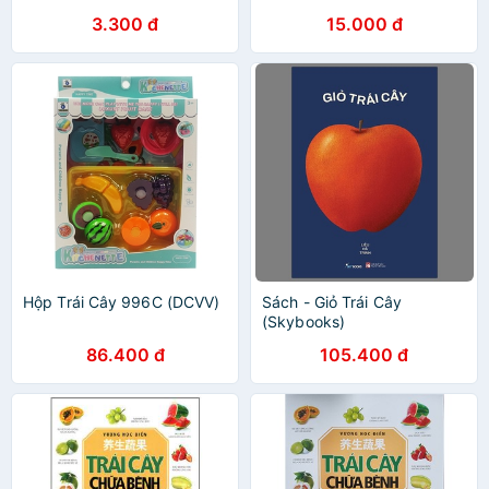
3.300 đ
15.000 đ
Hộp Trái Cây 996C (DCVV)
Sách - Giỏ Trái Cây
(Skybooks)
86.400 đ
105.400 đ