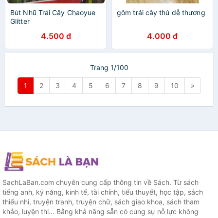
Bút Nhũ Trái Cây Chaoyue
gôm trái cây thú dễ thương
Glitter
4.500 đ
4.000 đ
Trang 1/100
1
2
3
4
5
6
7
8
9
10
»
SachLaBan.com chuyên cung cấp thông tin về Sách. Từ sách
tiếng anh, kỹ năng, kinh tế, tài chính, tiểu thuyết, học tập, sách
thiếu nhi, truyện tranh, truyện chữ, sách giao khoa, sách tham
khảo, luyện thi... Bằng khả năng sẵn có cùng sự nỗ lực không