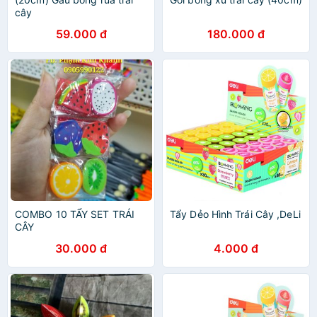
cây
59.000 đ
180.000 đ
COMBO 10 TẨY SET TRÁI
Tẩy Dẻo Hình Trái Cây ,DeLi
CÂY
30.000 đ
4.000 đ