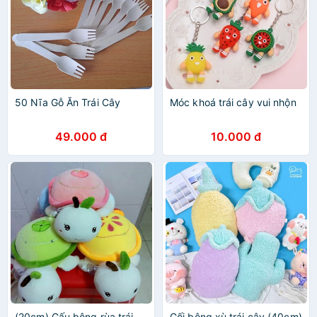
50 Nĩa Gỗ Ăn Trái Cây
Móc khoá trái cây vui nhộn
49.000 đ
10.000 đ
(20cm) Gấu bông rùa trái
Gối bông xù trái cây (40cm)