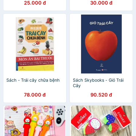
25.000 đ
30.000 đ
cây mini, đồ chơi chai nước
trái
Sách - Trái cây chữa bệnh
Sách Skybooks - Giỏ Trái
Cây
78.000 đ
90.520 đ