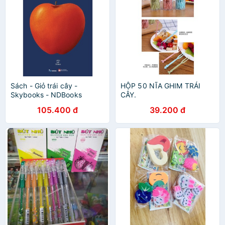
Sách - Giỏ trái cây -
HỘP 50 NĨA GHIM TRÁI
Skybooks - NDBooks
CÂY.
105.400 đ
39.200 đ