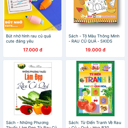
Bút nhớ hình rau củ quả
Sách - Tô Màu Thông Minh
cute đáng yêu
- RAU CỦ QUẢ - SKIDS
17.000 đ
19.000 đ
Sách - Những Phương
Sách: Từ Điển Tranh Về Rau
Thuốc Làm Đẹp Từ Rau Củ
- Củ - Quả - Hoa B30