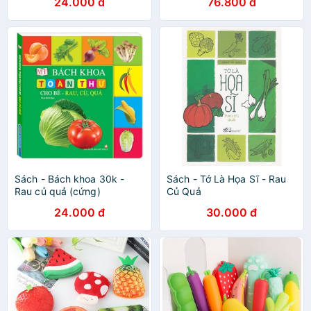
24.000 đ
76.800 đ
Sách - Bách khoa 30k -
Sách - Tớ Là Họa Sĩ - Rau
Rau củ quả (cứng)
Củ Quả
24.000 đ
30.000 đ