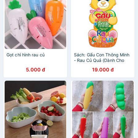
Gọt chì hình rau củ
Sách: Gấu Con Thông Minh
- Rau Củ Quả (Dành Cho
Trẻ Mầm Non)
5.000 đ
19.000 đ