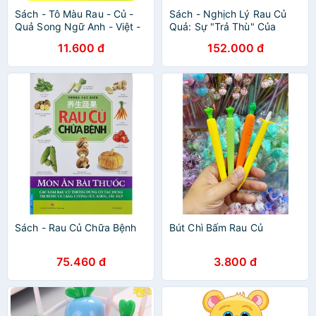
Sách - Tô Màu Rau - Củ -
Sách - Nghịch Lý Rau Củ
Quả Song Ngữ Anh - Việt -
Quả: Sự "Trả Thù" Của
Tập 1
Thực Vật!
11.600 đ
152.000 đ
Sách - Rau Củ Chữa Bệnh
Bút Chì Bấm Rau Củ
75.460 đ
3.800 đ