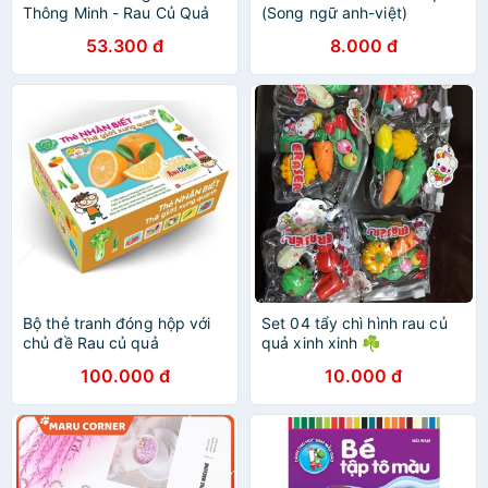
Thông Minh - Rau Củ Quả
(Song ngữ anh-việt)
53.300 đ
8.000 đ
Bộ thẻ tranh đóng hộp với
Set 04 tẩy chì hình rau củ
chủ đề Rau củ quả
quả xinh xinh ☘️
100.000 đ
10.000 đ