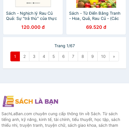
Sách - Nghịch lý Rau Củ
Sách - Từ Điển Bằng Tranh
Quả: Sự "trả thù" của thực
- Hoa, Quả, Rau Củ - (Các
vật! Tặng Kèm Bookmark
trang đều là Bìa Cứng)
120.000 đ
69.520 đ
Trang 1/67
1
2
3
4
5
6
7
8
9
10
»
SachLaBan.com chuyên cung cấp thông tin về Sách. Từ sách
tiếng anh, kỹ năng, kinh tế, tài chính, tiểu thuyết, học tập, sách
thiếu nhi, truyện tranh, truyện chữ, sách giao khoa, sách tham