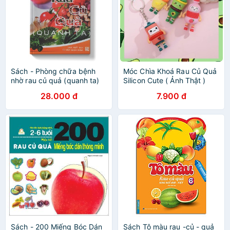
Sách - Phòng chữa bệnh
Móc Chìa Khoá Rau Củ Quả
nhờ rau củ quả (quanh ta)
Silicon Cute ( Ảnh Thật )
28.000 đ
7.900 đ
Sách - 200 Miếng Bóc Dán
Sách Tô màu rau -củ - quả