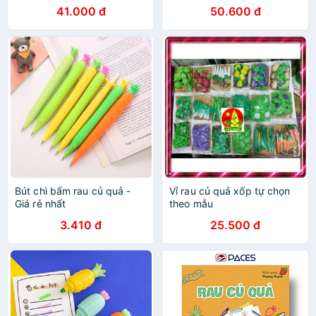
41.000 đ
50.600 đ
Bút chì bấm rau củ quả -
Vỉ rau củ quả xốp tự chọn
Giá rẻ nhất
theo mẫu
3.410 đ
25.500 đ