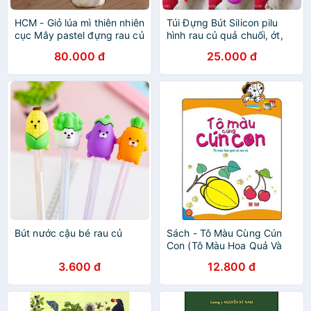
HCM - Giỏ lúa mì thiên nhiên
Túi Đựng Bút Silicon pilu
cục Mây pastel đựng rau củ
hình rau củ quả chuối, ớt,
quả
ngô, xoài...
80.000 đ
25.000 đ
Bút nước cậu bé rau củ
Sách - Tô Màu Cùng Cún
Con (Tô Màu Hoa Quả Và
Rau Củ) - 16k
3.600 đ
12.800 đ