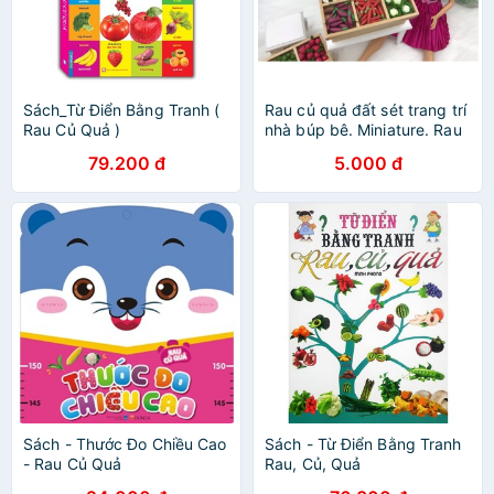
Sách_Từ Điển Bằng Tranh (
Rau củ quả đất sét trang trí
Rau Củ Quả )
nhà búp bê. Miniature. Rau
củ quả tỉ lệ 1/12. Trái cây
79.200 đ
5.000 đ
mini. Rau củ mini. Mini food.
Sách - Thước Đo Chiều Cao
Sách - Từ Điển Bằng Tranh
- Rau Củ Quả
Rau, Củ, Quả