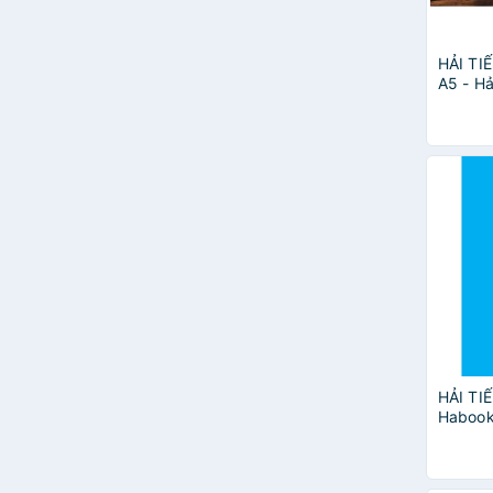
HẢI TIẾ
A5 - Hả
HẢI TI
Habook 
thước)