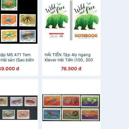
tập MS 471 Tem
HẢI TIẾN Tập 4ly ngang
Hải sản (Sao biển
Klever Hải Tiến (100, 200
m) 1985
trang) - Sản phẩm cho
49.000 đ
76.500 đ
Miền Nam