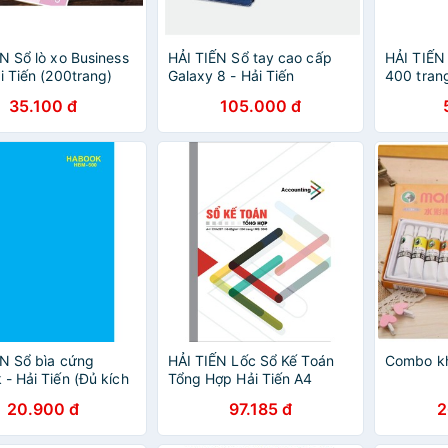
N Sổ lò xo Business
HẢI TIẾN Sổ tay cao cấp
HẢI TIẾN
i Tiến (200trang)
Galaxy 8 - Hải Tiến
400 trang
35.100 đ
105.000 đ
ẾN Sổ bìa cứng
HẢI TIẾN Lốc Sổ Kế Toán
Combo kh
- Hải Tiến (Đủ kích
Tổng Hợp Hải Tiến A4
20.900 đ
97.185 đ
2