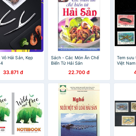
 Vỏ Hải Sản, Kẹp
Sách - Các Món Ăn Chế
Tem sưu 
04
Biến Từ Hải Sản
Việt Nam 
- Hải sâ
33.871 đ
22.700 đ