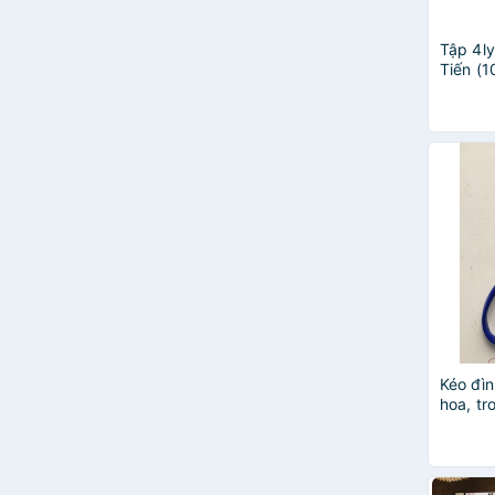
Tập 4ly
Tiến (1
phẩm c
Hải tiến
Kéo đìn
hoa, tr
dân dụ