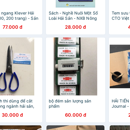
 ngang Klever Hải
Sách - Nghề Nuôi Một Số
Tem sưu 
00, 200 trang) - Sản
Loài Hải Sản - NXB Nông
CTO Việt
ho Miền Nam của
Nghiệp
biển - Hả
77.000 đ
28.000 đ
tem )
h thi dùng để cắt
bộ đém sản lượng sản
HẢI TIẾN
ong ngành hải sản,
phẩm
Journal -
ng
30.000 đ
60.000 đ