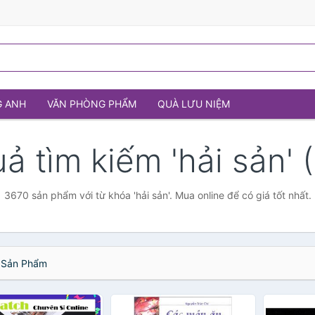
G ANH
VĂN PHÒNG PHẨM
QUÀ LƯU NIỆM
uả tìm kiếm 'hải sản' 
3670 sản phẩm với từ khóa 'hải sản'. Mua online để có giá tốt nhất.
Sản Phẩm