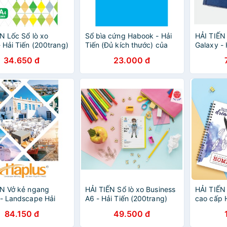
N Lốc Sổ lò xo
Sổ bìa cứng Habook - Hải
HẢI TIẾN 
 Hải Tiến (200trang)
Tiến (Đủ kích thước) của
Galaxy - 
Hải tiến
34.650 đ
23.000 đ
N Vở kẻ ngang
HẢI TIẾN Sổ lò xo Business
HẢI TIẾN 
 - Landscape Hải
A6 - Hải Tiến (200trang)
cao cấp 
0, 120, 200 trang)
Lốc 5 quyển
Tiến
84.150 đ
49.500 đ