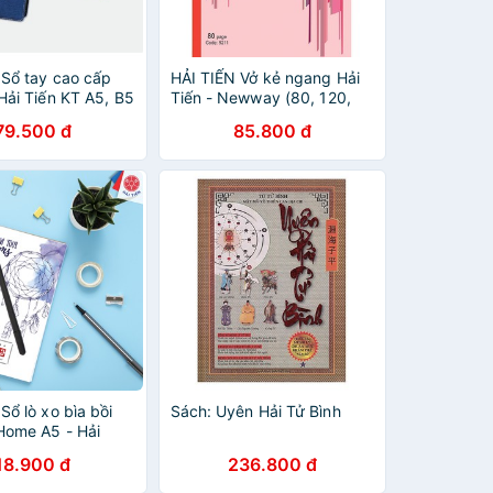
Sổ tay cao cấp
HẢI TIẾN Vở kẻ ngang Hải
Hải Tiến KT A5, B5
Tiến - Newway (80, 120,
200 trang)
79.500 đ
85.800 đ
Sổ lò xo bìa bồi
Sách: Uyên Hải Tử Bình
Home A5 - Hải
18.900 đ
236.800 đ