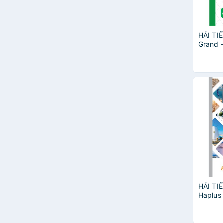
HẢI TIẾ
Grand -
A4, A5
HẢI TIẾ
Haplus
Tiến (8