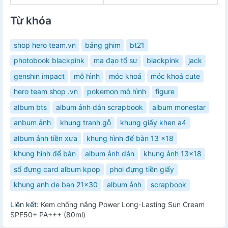
Từ khóa
shop hero team.vn
bảng ghim
bt21
photobook blackpink
ma đạo tổ sư
blackpink
jack
genshin impact
mô hình
móc khoá
móc khoá cute
hero team shop .vn
pokemon mô hình
figure
album bts
album ảnh dán scrapbook
album monestar
anbum ảnh
khung tranh gỗ
khung giấy khen a4
album ảnh tiền xưa
khung hình để bàn 13 x18
khung hình để bàn
album ảnh dán
khung ảnh 13x18
sổ đựng card album kpop
phơi đựng tiền giấy
khung anh de ban 21x30
album ảnh
scrapbook
Liên kết:
Kem chống nắng Power Long-Lasting Sun Cream
SPF50+ PA+++ (80ml)