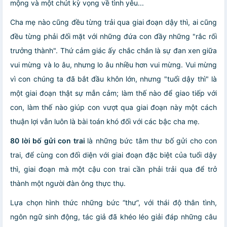
mộng và một chút kỳ vọng về tình yêu...
Cha mẹ nào cũng đều từng trải qua giai đoạn dậy thì, ai cũng
đều từng phải đối mặt với những đứa con đầy những "rắc rối
trưởng thành". Thứ cảm giác ấy chắc chắn là sự đan xen giữa
vui mừng và lo âu, nhưng lo âu nhiều hơn vui mừng. Vui mừng
vì con chúng ta đã bắt đầu khôn lớn, nhưng "tuổi dậy thì" là
một giai đoạn thật sự mẫn cảm; làm thế nào để giao tiếp với
con, làm thế nào giúp con vượt qua giai đoạn này một cách
thuận lợi vẫn luôn là bài toán khó đối với các bậc cha mẹ.
80 lời bố gửi con trai
là những bức tâm thư bố gửi cho con
trai, để cùng con đối diện với giai đoạn đặc biệt của tuổi dậy
thì, giai đoạn mà một cậu con trai cần phải trải qua để trở
thành một người đàn ông thực thụ.
Lựa chọn hình thức những bức “thư”, với thái độ thân tình,
ngôn ngữ sinh động, tác giả đã khéo léo giải đáp những câu