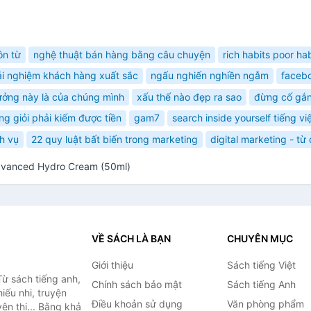
ôn từ
nghệ thuật bán hàng bằng câu chuyện
rich habits poor hab
ải nghiệm khách hàng xuất sắc
ngấu nghiến nghiền ngẫm
faceb
ưởng này là của chúng mình
xấu thế nào đẹp ra sao
đừng cố gắn
ng giỏi phải kiếm được tiền
gam7
search inside yourself tiếng vi
h vụ
22 quy luật bất biến trong marketing
digital marketing - từ
dvanced Hydro Cream (50ml)
VỀ SÁCH LÀ BẠN
CHUYÊN MỤC
Giới thiệu
Sách tiếng Việt
ừ sách tiếng anh,
Chính sách bảo mật
Sách tiếng Anh
hiếu nhi, truyện
Điều khoản sử dụng
Văn phòng phẩm
ện thi... Bằng khả