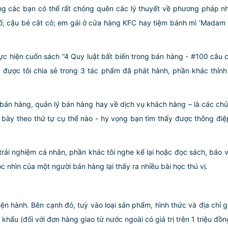
ằng các bạn có thể rất chóng quên các lý thuyết về phương pháp n
số; cậu bé cắt cỏ; em gái ở cửa hàng KFC hay tiệm bánh mì ‘Mada
 thực hiện cuốn sách “4 Quy luật bất biến trong bán hàng - #100 c
được tôi chia sẻ trong 3 tác phẩm đã phát hành, phần khác thỉnh
án hàng, quản lý bán hàng hay về dịch vụ khách hàng – là các chủ đ
bày theo thứ tự cụ thể nào - hy vọng bạn tìm thấy được thông điệp
ải nghiệm cá nhân, phần khác tôi nghe kể lại hoặc đọc sách, báo 
c nhìn của một người bán hàng lại thấy ra nhiều bài học thú vị.
iện hành. Bên cạnh đó, tuỳ vào loại sản phẩm, hình thức và địa chỉ 
ẩu (đối với đơn hàng giao từ nước ngoài có giá trị trên 1 triệu đồng)