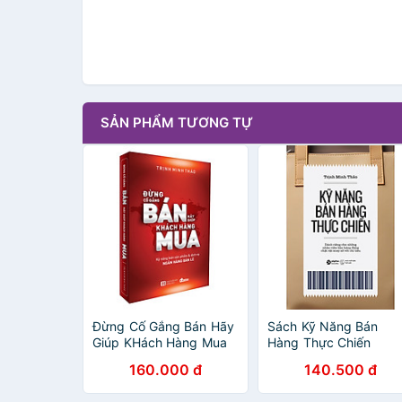
SẢN PHẨM TƯƠNG TỰ
Đừng Cố Gắng Bán Hãy
Sách Kỹ Năng Bán
Giúp KHách Hàng Mua
Hàng Thực Chiến
(tái bản lần thứ 9 có bổ
160.000 đ
140.500 đ
sung và chỉnh sửa)