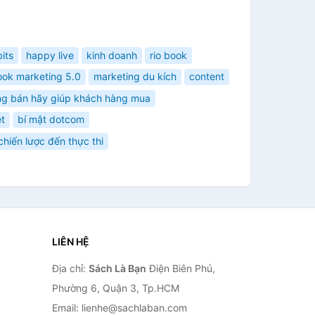
its
happy live
kinh doanh
rio book
ook marketing 5.0
marketing du kích
content
g bán hãy giúp khách hàng mua
ệt
bí mật dotcom
 chiến lược đến thực thi
LIÊN HỆ
Địa chỉ:
Sách Là Bạn
Điện Biên Phủ,
Phường 6, Quận 3, Tp.HCM
Email: lienhe@sachlaban.com