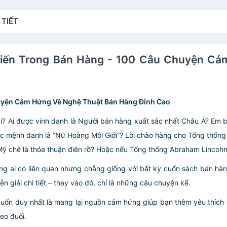
 TIẾT
t Biến Trong Bán Hàng - 100 Câu Chuyện C
huyện Cảm Hứng Về Nghệ Thuật Bán Hàng Đỉnh Cao
 đại? Ai được vinh danh là Người bán hàng xuất sắc nhất Châu Á? E
 mệnh danh là “Nữ Hoàng Môi Giới”? Lời chào hàng cho Tổng thống s
i Mỹ chê là thỏa thuận điên rồ? Hoặc nếu Tổng thống Abraham Lincohn
ng ai có liên quan nhưng chẳng giống với bất kỳ cuốn sách bán hà
n giải chi tiết – thay vào đó, chỉ là những câu chuyện kể.
muốn duy nhất là mang lại nguồn cảm hứng giúp bạn thêm yêu thích 
eo đuổi.