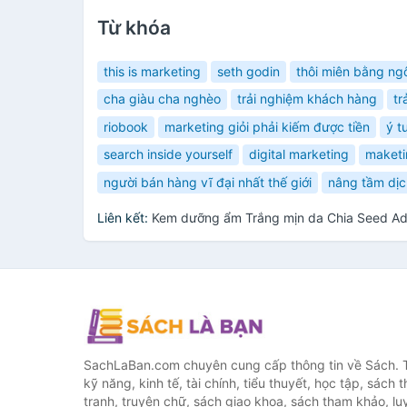
Từ khóa
this is marketing
seth godin
thôi miên bằng ng
cha giàu cha nghèo
trải nghiệm khách hàng
tr
riobook
marketing giỏi phải kiếm được tiền
ý t
search inside yourself
digital marketing
maketi
người bán hàng vĩ đại nhất thế giới
nâng tầm dịc
Liên kết:
Kem dưỡng ẩm Trắng mịn da Chia Seed A
SachLaBan.com chuyên cung cấp thông tin về Sách. T
kỹ năng, kinh tế, tài chính, tiểu thuyết, học tập, sách t
tranh, truyện chữ, sách giao khoa, sách tham khảo, luy