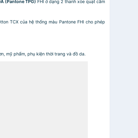
0A (Pantone TPG)
FHI ở dạng 2 thanh xòe quạt cầm
cotton TCX của hệ thống màu Pantone FHI cho phép
n, mỹ phẩm, phụ kiện thời trang và đồ da.