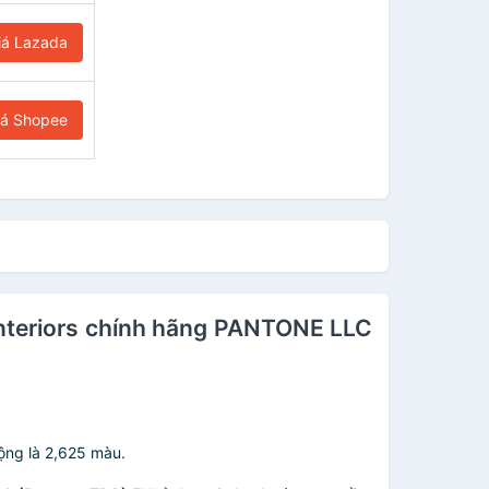
iá Lazada
iá Shopee
nteriors chính hãng PANTONE LLC
ộng là 2,625 màu.