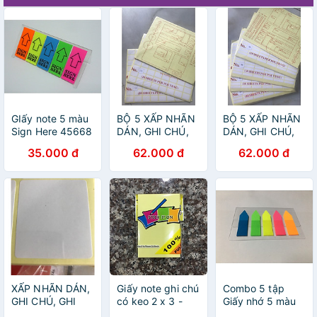
GIấy note 5 màu
BỘ 5 XẤP NHÃN
BỘ 5 XẤP NHÃN
Sign Here 45668
DÁN, GHI CHÚ,
DÁN, GHI CHÚ,
GHI TÊN DECAL
GHI TÊN DECAL
35.000 đ
62.000 đ
62.000 đ
NO.110
NO.99
XẤP NHÃN DÁN,
Giấy note ghi chú
Combo 5 tập
GHI CHÚ, GHI
có keo 2 x 3 -
Giấy nhớ 5 màu
TÊN DECAL
Combo 5 xấp
nhựa WT08