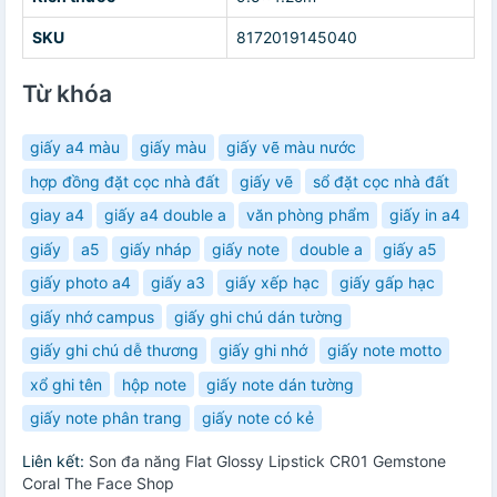
SKU
8172019145040
Từ khóa
giấy a4 màu
giấy màu
giấy vẽ màu nước
hợp đồng đặt cọc nhà đất
giấy vẽ
sổ đặt cọc nhà đất
giay a4
giấy a4 double a
văn phòng phẩm
giấy in a4
giấy
a5
giấy nháp
giấy note
double a
giấy a5
giấy photo a4
giấy a3
giấy xếp hạc
giấy gấp hạc
giấy nhớ campus
giấy ghi chú dán tường
giấy ghi chú dễ thương
giấy ghi nhớ
giấy note motto
xổ ghi tên
hộp note
giấy note dán tường
giấy note phân trang
giấy note có kẻ
Liên kết:
Son đa năng Flat Glossy Lipstick CR01 Gemstone
Coral The Face Shop