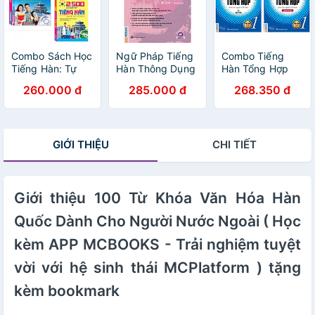
Combo Sách Học
Ngữ Pháp Tiếng
Combo Tiếng
Tiếng Hàn: Tự
Hàn Thông Dụng
Hàn Tổng Hợp
Học Tiếng Hàn
Cao Cấp -
Dành Cho Người
260.000 đ
285.000 đ
268.350 đ
Cấp Tốc + 30
Korean Grammar
Việt Nam - Sơ
Phút Tự Học
In Use ( tặng
Cấp 1: Gíao Trình
Tiếng Hàn Mỗi
kèm bookmark )
+ Bài Tập (Bộ
Ngày + 2500
Sách Học Tiếng
GIỚI THIỆU
CHI TIẾT
Câu Giao Tiếng
Hàn Hiệu Qủa
Hàn- tặng
Dành Cho Người
Bookmark PĐ
Mới Bắt Đầu /
Tặng Kèm
Giới thiệu 100 Từ Khóa Văn Hóa Hàn
Bookmark Green
Life)
Quốc Dành Cho Người Nước Ngoài ( Học
kèm APP MCBOOKS - Trải nghiệm tuyệt
vời với hệ sinh thái MCPlatform ) tặng
kèm bookmark