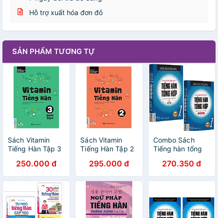
Hỗ trợ xuất hóa đơn đỏ
SẢN PHẨM TƯƠNG TỰ
Sách Vitamin
Sách Vitamin
Combo Sách
Tiếng Hàn Tập 3
Tiếng Hàn Tập 2
Tiếng hàn tổng
hợp dành cho
250.000 đ
295.000 đ
270.350 đ
người Việt Nam -
Sơ cấp 1 (Bản 4
màu)