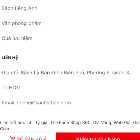
Sách tiếng Anh
Văn phòng phẩm
Quà lưu niệm
LIÊN HỆ
Địa chỉ:
Sách Là Bạn
Điện Biên Phủ, Phường 6, Quận 3,
Tp.HCM
Email: lienhe@sachlaban.com
Liên kết hữu ích:
Tỷ giá
,
The Face Shop 360
,
Giá Vàng
,
Web Giá
,
Giá
Coin
SO SÁNH GIÁ
Kiểm tra còn hàng